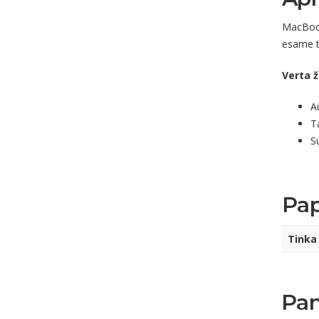
MacBook
esame ti
Verta ž
A
T
S
Pap
Tinka
Pan