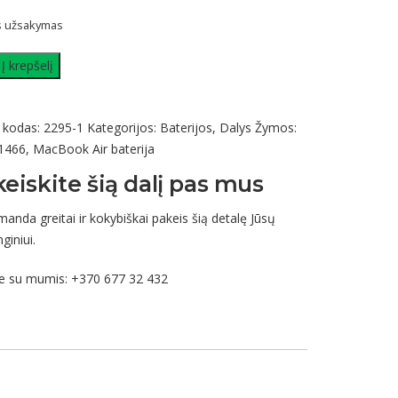
is užsakymas
Į krepšelį
k
 kodas:
2295-1
Kategorijos:
Baterijos
,
Dalys
Žymos:
1466
,
MacBook Air baterija
keiskite šią dalį pas mus
nda greitai ir kokybiškai pakeis šią detalę Jūsų
h
giniui.
te su mumis:
+370 677 32 432