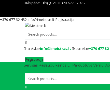
Klaipėda:
Tiltų g. 21
+370 677 32 432
+370 677 32 432
info@imeistras.lt
Registracija
info@imeistras.lt
+370 677 32
Parašykite
Susisiekite
Registracija
Servisas
Paslaugų kainos
El. Parduotuvė
Verslui
Ap