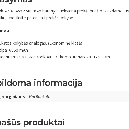
 Air A1466 6500mAh baterija. Kiekviena prekė, prieš pasiekdama Jus y
kri, kad liksite patenkinti prekės kokybe.
inoti:
ukštos kokybės analogas. (Ekonominė klasė)
alpa: 6850 mAh
uderinamas su MacBook Air 13″ kompiuteriais 2011-2017m
ildoma informacija
 įrenginiams
MacBook Air
ašūs produktai