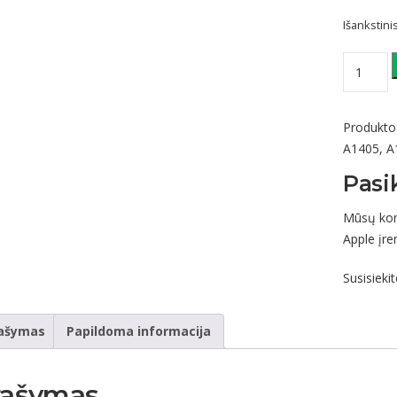
Išankstin
produkto
kiekis:
MacBoo
Air
Produkto
13"
A1405
,
A
A1466
Pasi
/
A1405
Mūsų koma
6500mA
Apple įren
baterija
Susisieki
ašymas
Papildoma informacija
rašymas