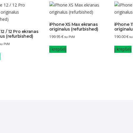
iPhone XS Max ekranas
iPhone 1
originalus (refurbished)
originalu
12 / 12 Pro ekranas
lus (refurbished)
199.95
€
190.00
€
su PVM
su
su PVM
Į krepšelį
Į krepšelį
u