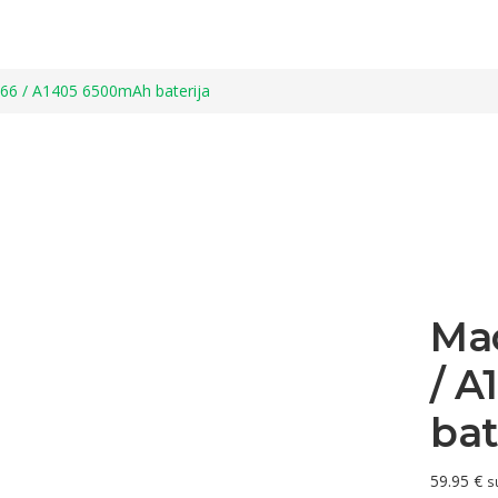
66 / A1405 6500mAh baterija
Mac
/ 
bat
59.95
€
s