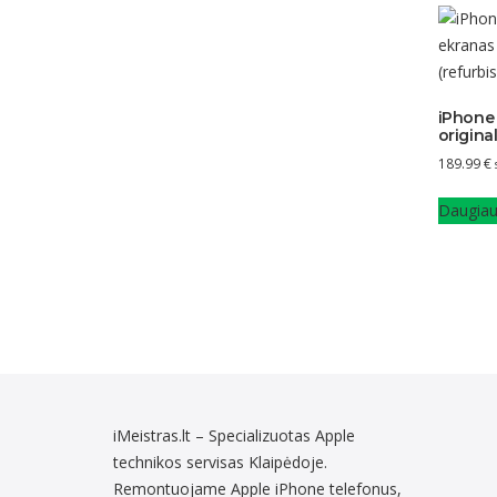
iPhone 
origina
189.99
€
Daugia
iMeistras.lt – Specializuotas Apple
technikos servisas Klaipėdoje.
Remontuojame Apple iPhone telefonus,