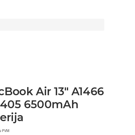
Book Air 13″ A1466
A1405 6500mAh
erija
u PVM