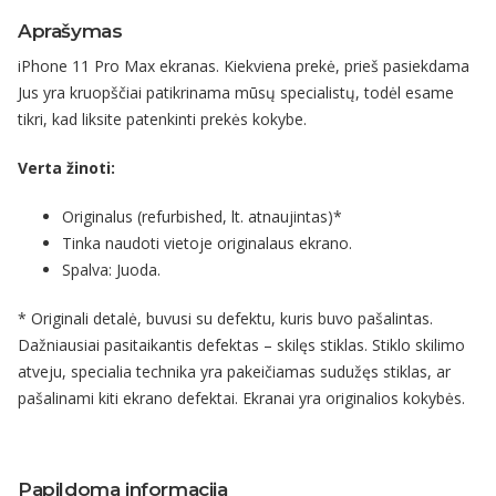
Aprašymas
iPhone 11 Pro Max ekranas. Kiekviena prekė, prieš pasiekdama
Jus yra kruopščiai patikrinama mūsų specialistų, todėl esame
tikri, kad liksite patenkinti prekės kokybe.
Verta žinoti:
Originalus (refurbished, lt. atnaujintas)*
Tinka naudoti vietoje originalaus ekrano.
Spalva: Juoda.
* Originali detalė, buvusi su defektu, kuris buvo pašalintas.
Dažniausiai pasitaikantis defektas – skilęs stiklas. Stiklo skilimo
atveju, specialia technika yra pakeičiamas sudužęs stiklas, ar
pašalinami kiti ekrano defektai. Ekranai yra originalios kokybės.
Papildoma informacija