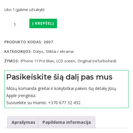
Liko 1 (galime užsakyti)
produkto
Į KREPŠELĮ
kiekis:
iPhone
PRODUKTO KODAS:
2007
11
Pro
Dalys
Stiklai / ekranai
KATEGORIJOS:
,
Max
iPhone 11 Pro Max
LCD sceen
Original (refurbished)
ŽYMOS:
,
,
ekranas
originalus
Pasikeiskite šią dalį pas mus
(refurbished)
Mūsų komanda greitai ir kokybiškai pakeis šią detalę Jūsų
Apple įrenginiui.
Susisiekite su mumis:
+370 677 32 432
Aprašymas
Papildoma informacija