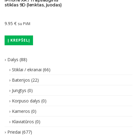
iPhone XR / 11 apsauginis
stiklas 9D (lenktas, juodas)
9.95
€
su PVM
Į KREPŠELĮ
Dalys
(88)
Stiklai / ekranai
(66)
Baterijos
(22)
Jungtys
(0)
Korpuso dalys
(0)
Kameros
(0)
Klaviatūros
(0)
Priedai
(677)