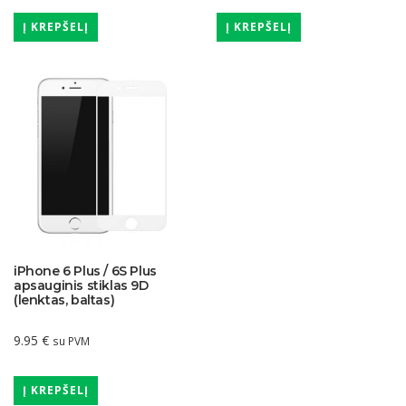
Į KREPŠELĮ
Į KREPŠELĮ
iPhone 6 Plus / 6S Plus
apsauginis stiklas 9D
(lenktas, baltas)
9.95
€
su PVM
Į KREPŠELĮ