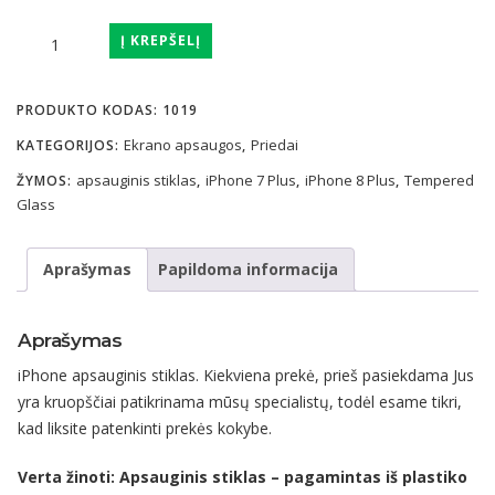
produkto
Į KREPŠELĮ
kiekis:
iPhone
PRODUKTO KODAS:
1019
7
Plus
Ekrano apsaugos
Priedai
KATEGORIJOS:
,
/
apsauginis stiklas
iPhone 7 Plus
iPhone 8 Plus
Tempered
ŽYMOS:
,
,
,
8
Glass
Plus
apsauginis
Aprašymas
Papildoma informacija
stiklas
9D
(lenktas,
Aprašymas
juodas)
iPhone apsauginis stiklas. Kiekviena prekė, prieš pasiekdama Jus
yra kruopščiai patikrinama mūsų specialistų, todėl esame tikri,
kad liksite patenkinti prekės kokybe.
Verta žinoti: Apsauginis stiklas – pagamintas iš plastiko