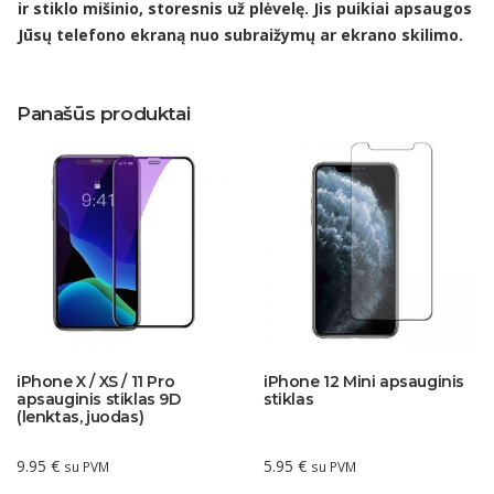
ir stiklo mišinio, storesnis už plėvelę. Jis puikiai apsaugos
Jūsų telefono ekraną nuo subraižymų ar ekrano skilimo.
Panašūs produktai
iPhone X / XS / 11 Pro
iPhone 12 Mini apsauginis
apsauginis stiklas 9D
stiklas
(lenktas, juodas)
9.95
€
5.95
€
su PVM
su PVM