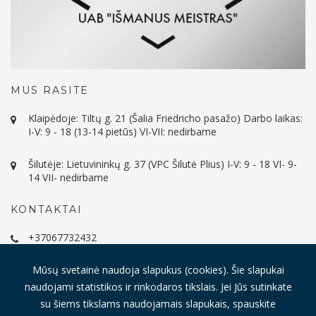
MUS RASITE
Klaipėdoje: Tiltų g. 21 (Šalia Friedricho pasažo) Darbo laikas:
I-V: 9 - 18 (13-14 pietūs) VI-VII: nedirbame
Šilutėje: Lietuvininkų g. 37 (VPC Šilutė Plius) I-V: 9 - 18 VI- 9-
14 VII- nedirbame
KONTAKTAI
+37067732432
info@imeistras.lt
Mūsų svetainė naudoja slapukus (cookies). Šie slapukai
naudojami statistikos ir rinkodaros tikslais. Jei Jūs sutinkate
su šiems tikslams naudojamais slapukais, spauskite