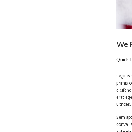
We F
Quick F
Sagittis
primis c
eleifend
erat ege
ultrices.
Sem apt
convalli
ante ele