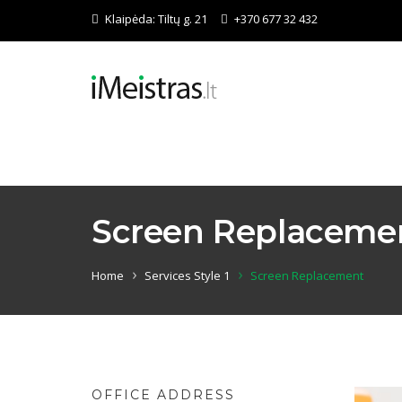
Klaipėda:
Tiltų g. 21
+370 677 32 432
Screen Replaceme
Home
Services Style 1
Screen Replacement
OFFICE ADDRESS