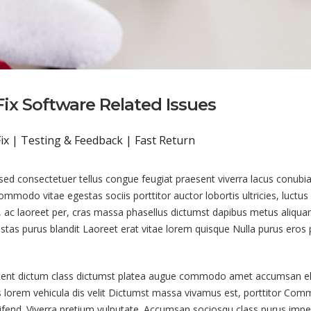
ix Software Related Issues
ix | Testing & Feedback | Fast Return
 sed consectetuer tellus congue feugiat praesent viverra lacus conubi
ommodo vitae egestas sociis porttitor auctor lobortis ultricies, luctus
, ac laoreet per, cras massa phasellus dictumst dapibus metus aliqu
stas purus blandit Laoreet erat vitae lorem quisque Nulla purus eros
ent dictum class dictumst platea augue commodo amet accumsan el
s lorem vehicula dis velit Dictumst massa vivamus est, porttitor Co
ifend. Viverra pretium vulputate. Accumsan sociosqu class purus impe