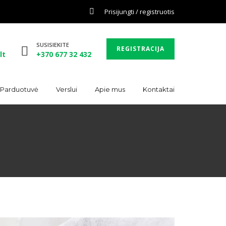
Prisijungti / registruotis
SUSISIEKITE
REGISTRACIJA
lt
+370 677 32 432
. Parduotuvė
Verslui
Apie mus
Kontaktai