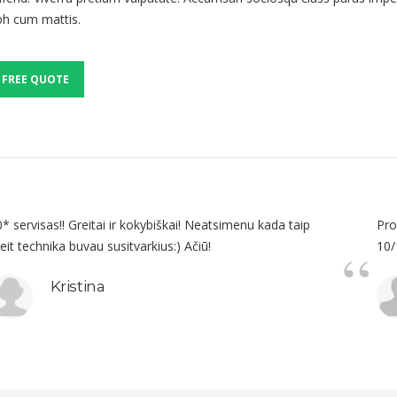
ibh cum mattis.
 FREE QUOTE
* servisas!! Greitai ir kokybiškai! Neatsimenu kada taip
Pro
eit technika buvau susitvarkius:) Ačiū!
10/
Kristina