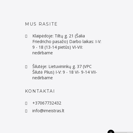
MUS RASITE
Klaipėdoje: Tiltų g. 21 (Šalia
Friedricho pasažo) Darbo laikas: I-V:
9 - 18 (13-14 pietūs) VI-VII:
nedirbame
Šilutėje: Lietuvininkų g. 37 (VPC
Šilutė Plius) I-V: 9 - 18 VI- 9-14 VII-
nedirbame
KONTAKTAI
+37067732432
info@imeistras.lt