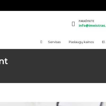
PARAŠYKITE
info@imeistras.
Servisas
Paslaugų kainos
El
nt