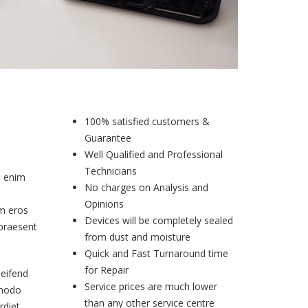
100% satisfied customers &
Guarantee
Well Qualified and Professional
Technicians
a enim
No charges on Analysis and
Opinions
am eros
Devices will be completely sealed
 praesent
from dust and moisture
Quick and Fast Turnaround time
for Repair
eifend
Service prices are much lower
mmodo
than any other service centre
rdiet