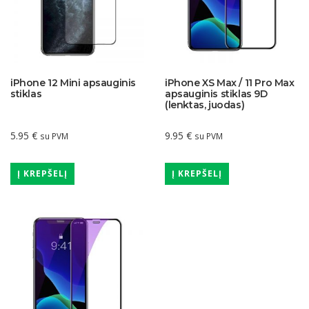
iPhone 12 Mini apsauginis
iPhone XS Max / 11 Pro Max
stiklas
apsauginis stiklas 9D
(lenktas, juodas)
5.95
€
9.95
€
su PVM
su PVM
Į KREPŠELĮ
Į KREPŠELĮ