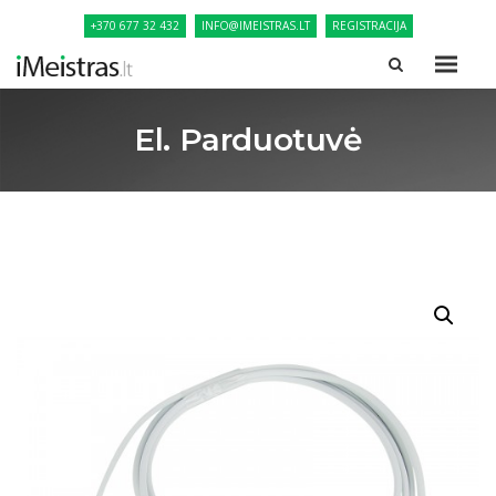
+370 677 32 432
INFO@IMEISTRAS.LT
REGISTRACIJA
El. Parduotuvė