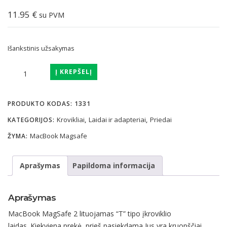
11.95
€
su PVM
Išankstinis užsakymas
produkto
Į KREPŠELĮ
kiekis:
MacBook
PRODUKTO KODAS:
1331
MagSafe
2
Krovikliai
Laidai ir adapteriai
Priedai
KATEGORIJOS:
,
,
lituojamas
MacBook Magsafe
ŽYMA:
"T"
tipo
Aprašymas
Papildoma informacija
įkroviklio
laidas
Aprašymas
MacBook MagSafe 2 lituojamas “T” tipo įkroviklio
laidas. Kiekviena prekė, prieš pasiekdama Jus yra kruopščiai