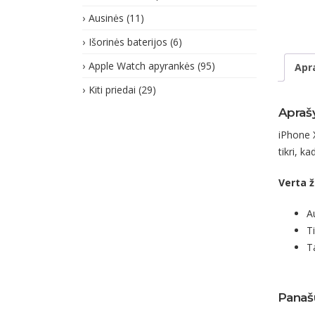
Ausinės
(11)
Išorinės baterijos
(6)
Apple Watch apyrankės
(95)
Apr
Kiti priedai
(29)
Apraš
iPhone 
tikri, k
Verta ž
A
Ti
T
Panaš