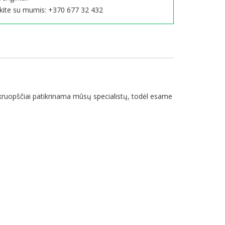
ekite su mumis:
+370 677 32 432
kruopščiai patikrinama mūsų specialistų, todėl esame