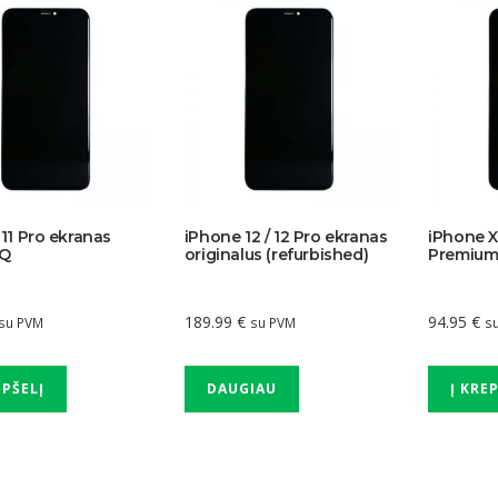
11 Pro ekranas
iPhone 12 / 12 Pro ekranas
iPhone 
HQ
originalus (refurbished)
Premium
189.99
€
94.95
€
su PVM
su PVM
s
EPŠELĮ
DAUGIAU
Į KRE