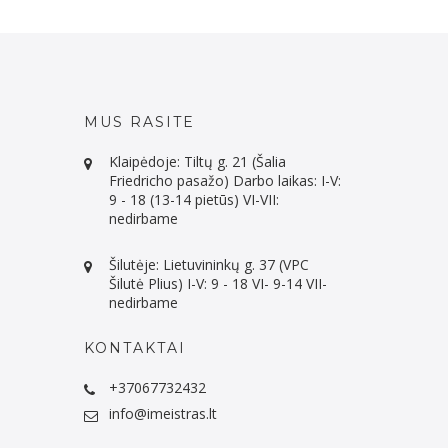
MUS RASITE
Klaipėdoje: Tiltų g. 21 (Šalia
Friedricho pasažo) Darbo laikas: I-V:
9 - 18 (13-14 pietūs) VI-VII:
nedirbame
Šilutėje: Lietuvininkų g. 37 (VPC
Šilutė Plius) I-V: 9 - 18 VI- 9-14 VII-
nedirbame
KONTAKTAI
+37067732432
info@imeistras.lt