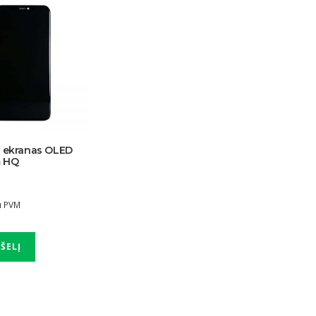
X ekranas OLED
 HQ
u PVM
PŠELĮ