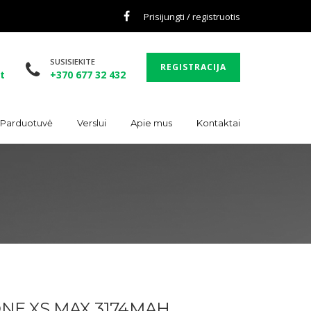
Prisijungti / registruotis
SUSISIEKITE
REGISTRACIJA
t
+370 677 32 432
. Parduotuvė
Verslui
Apie mus
Kontaktai
NE XS MAX 3174MAH