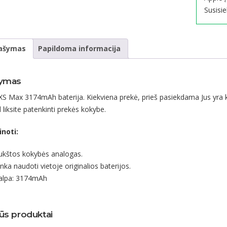
Susisi
ašymas
Papildoma informacija
ymas
XS Max 3174mAh baterija. Kiekviena prekė, prieš pasiekdama Jus yra 
ad liksite patenkinti prekės kokybe.
inoti:
ukštos kokybės analogas.
nka naudoti vietoje originalios baterijos.
alpa: 3174mAh
ūs produktai