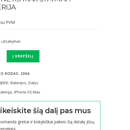
RIJA
su PVM
is užsakymas
Į KREPŠELĮ
TO KODAS:
2066
Baterijos
Dalys
IJOS:
,
h
aterija
iPhone XS Max
,
ikeiskite šią dalį pas mus
omanda greitai ir kokybiškai pakeis šią detalę Jūsų
renginiui.