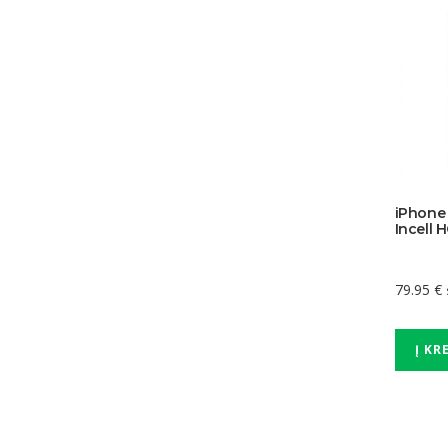
iPhone 
Incell 
79.95
€
Į KR