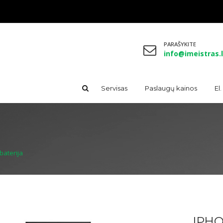
PARAŠYKITE
info@imeistras.l
Servisas
Paslaugų kainos
El
aterija
IPHO