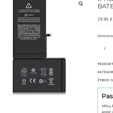
BATE
29.95
€
Išankstin
produkto
kiekis:
iPhone
PRODUK
XS
Max
KATEGOR
3174mA
b
ŽYMOS:
baterija
Pas
Mūsų k
Apple į