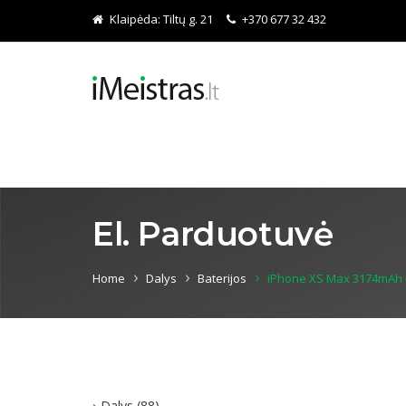
Klaipėda:
Tiltų g. 21
+370 677 32 432
El. Parduotuvė
Home
Dalys
Baterijos
iPhone XS Max 3174mAh b
Dalys
(88)