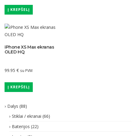
Į KREPŠELĮ
iPhone XS Max ekranas
OLED HQ
99.95
€
su PVM
Į KREPŠELĮ
Dalys
(88)
Stiklai / ekranai
(66)
Baterijos
(22)