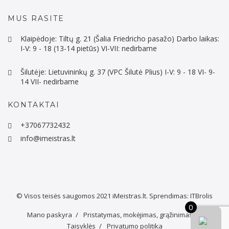
MUS RASITE
Klaipėdoje: Tiltų g. 21 (Šalia Friedricho pasažo) Darbo laikas:
I-V: 9 - 18 (13-14 pietūs) VI-VII: nedirbame
Šilutėje: Lietuvininkų g. 37 (VPC Šilutė Plius) I-V: 9 - 18 VI- 9-
14 VII- nedirbame
KONTAKTAI
+37067732432
info@imeistras.lt
© Visos teisės saugomos 2021
iMeistras.lt.
Sprendimas:
ITBrolis
0
Mano paskyra
Pristatymas, mokėjimas, grąžinimas
Taisyklės
Privatumo politika