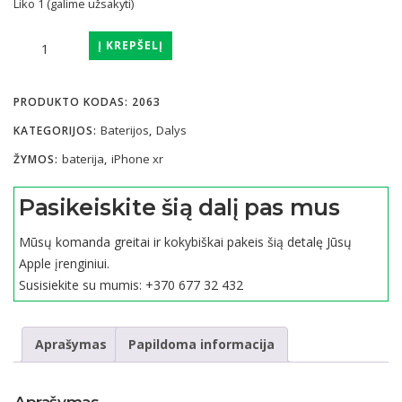
Liko 1 (galime užsakyti)
produkto
Į KREPŠELĮ
kiekis:
iPhone
PRODUKTO KODAS:
2063
XR
2942mAh
Baterijos
Dalys
KATEGORIJOS:
,
baterija
baterija
iPhone xr
ŽYMOS:
,
Pasikeiskite šią dalį pas mus
Mūsų komanda greitai ir kokybiškai pakeis šią detalę Jūsų
Apple įrenginiui.
Susisiekite su mumis:
+370 677 32 432
Aprašymas
Papildoma informacija
Aprašymas