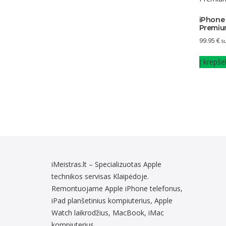
iPhone 
Premiu
99.95
€
s
Į krepšel
iMeistras.lt – Specializuotas Apple
technikos servisas Klaipėdoje.
Remontuojame Apple iPhone telefonus,
iPad planšetinius kompiuterius, Apple
Watch laikrodžius, MacBook, iMac
kompiuterius.