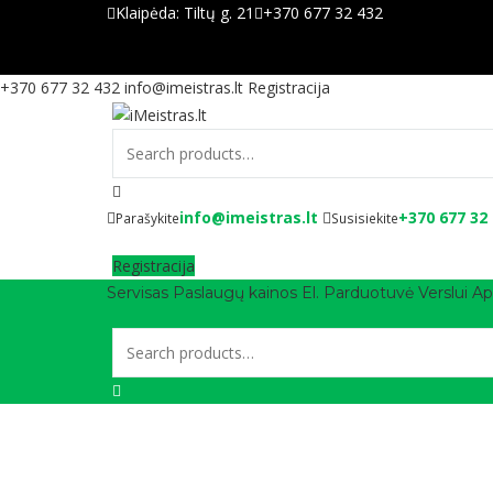
Klaipėda:
Tiltų g. 21
+370 677 32 432
+370 677 32 432
info@imeistras.lt
Registracija
info@imeistras.lt
+370 677 32
Parašykite
Susisiekite
Registracija
Servisas
Paslaugų kainos
El. Parduotuvė
Verslui
Ap