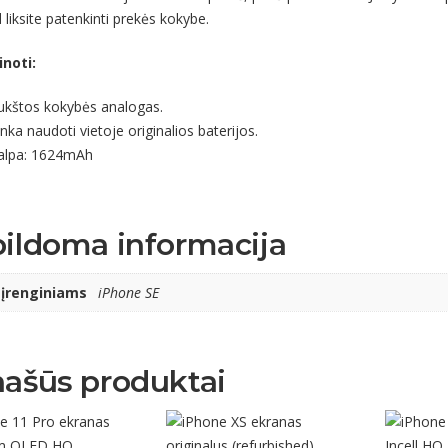
ad liksite patenkinti prekės kokybe.
inoti:
ukštos kokybės analogas.
nka naudoti vietoje originalios baterijos.
alpa: 1624mAh
ildoma informacija
 įrenginiams
iPhone SE
ašūs produktai