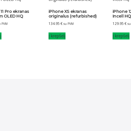
11 Pro ekranas
iPhone XS ekranas
iPhone 1
m OLED HQ
originalus (refurbished)
Incell H
134.95
€
129.95
€
u PVM
su PVM
su
į
Į krepšelį
Į krepšelį