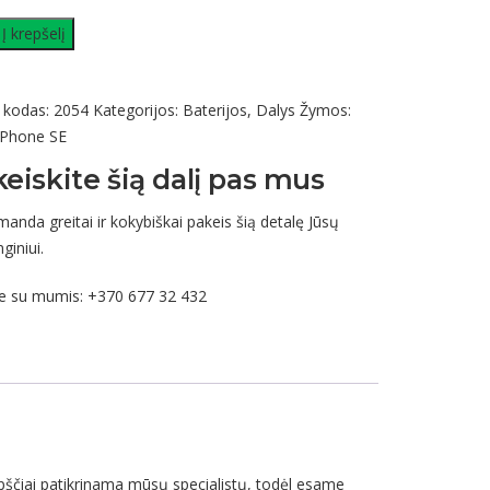
Į krepšelį
 kodas:
2054
Kategorijos:
Baterijos
,
Dalys
Žymos:
iPhone SE
keiskite šią dalį pas mus
nda greitai ir kokybiškai pakeis šią detalę Jūsų
giniui.
te su mumis:
+370 677 32 432
pščiai patikrinama mūsų specialistų, todėl esame