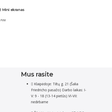
2 Mini ekranas
Q
 PVM
Mus rasite
Klaipėdoje: Tiltų g. 21 (Šalia
Friedricho pasažo) Darbo laikas: I-
V: 9 - 18 (13-14 pietūs) VI-VII:
nedirbame