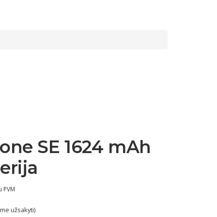
hone SE 1624 mAh
erija
u PVM
lime užsakyti)