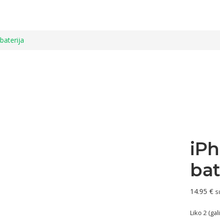
baterija
iP
bat
14.95
€
s
Liko 2 (ga