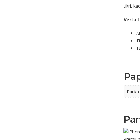
tikri, k
Verta ž
A
Ti
T
Pap
Tinka
Pan