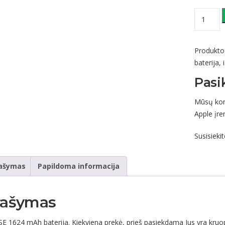
produkto
kiekis:
iPhone
SE
Produkto
1624
baterija
,
mAh
Pasi
baterija
Mūsų koma
Apple įren
Susisieki
ašymas
Papildoma informacija
rašymas
SE 1624 mAh baterija. Kiekviena prekė, prieš pasiekdama Jus yra kruo