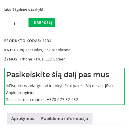
Liko 1 (galime užsakyti)
produkto
Į KREPŠELĮ
kiekis:
iPhone
PRODUKTO KODAS:
2034
7
Plus
Dalys
Stiklai / ekranai
KATEGORIJOS:
,
ekranas
iPhone 7 Plus
LCD Screen
ŽYMOS:
,
HQ
-
Pasikeiskite šią dalį pas mus
baltas
Mūsų komanda greitai ir kokybiškai pakeis šią detalę Jūsų
Apple įrenginiui.
Susisiekite su mumis:
+370 677 32 432
Aprašymas
Papildoma informacija