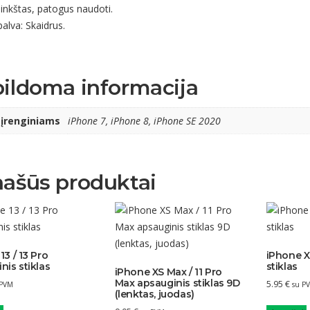
inkštas, patogus naudoti.
alva: Skaidrus.
ildoma informacija
 įrenginiams
iPhone 7, iPhone 8, iPhone SE 2020
ašūs produktai
13 / 13 Pro
iPhone XR
nis stiklas
stiklas
iPhone XS Max / 11 Pro
Max apsauginis stiklas 9D
5.95
€
 PVM
su P
(lenktas, juodas)