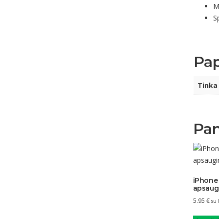
M
Sp
Pap
Tinka
Pan
iPhone 
apsaugi
5.95
€
su