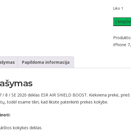
Liko 1
produkto
Į krepšel
kiekis:
iPhone
Produkto
7
iPhone 7
/
8
ašymas
Papildoma informacija
/
SE
2020
rašymas
dėklas
ESR
7 / 8 / SE 2020 dėklas ESR AIR SHIELD BOOST. Kiekviena prekė, prieš
AIR
stų, todėl esame tikri, kad liksite patenkinti prekės kokybe.
SHIELD
BOOST
inoti:
ukštos kokybės dėklas.