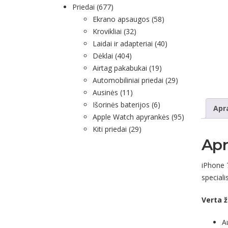
Priedai
(677)
Ekrano apsaugos
(58)
Krovikliai
(32)
Laidai ir adapteriai
(40)
Dėklai
(404)
Airtag pakabukai
(19)
Automobiliniai priedai
(29)
Ausinės
(11)
Išorinės baterijos
(6)
Apr
Apple Watch apyrankės
(95)
Kiti priedai
(29)
Ap
iPhone 
speciali
Verta ž
A