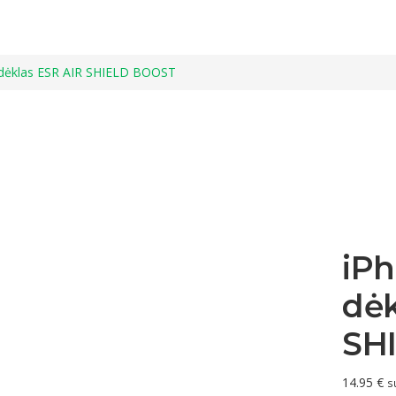
0 dėklas ESR AIR SHIELD BOOST
iPh
dėk
SH
14.95
€
s