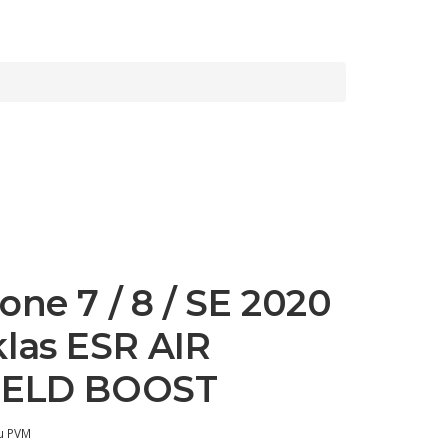
one 7 / 8 / SE 2020
las ESR AIR
IELD BOOST
u PVM