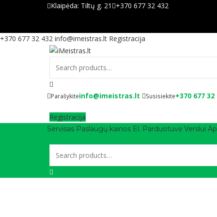
Klaipėda:
Tiltų g. 21
+370 677 32 432
+370 677 32 432
info@imeistras.lt
Registracija
info@imeistras.lt
+370 677 32
Parašykite
Susisiekite
Registracija
Servisas
Paslaugų kainos
El. Parduotuvė
Verslui
Ap