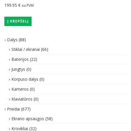
199.95
€
su PVM
Į KREPŠELĮ
Dalys
(88)
Stiklai / ekranai
(66)
Baterijos
(22)
Jungtys
(0)
Korpuso dalys
(0)
Kameros
(0)
Klaviatūros
(0)
Priedai
(677)
Ekrano apsaugos
(58)
Krovikliai
(32)