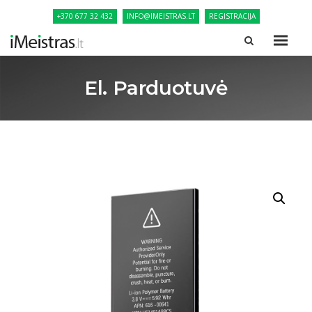
+370 677 32 432
INFO@IMEISTRAS.LT
REGISTRACIJA
El. Parduotuvė