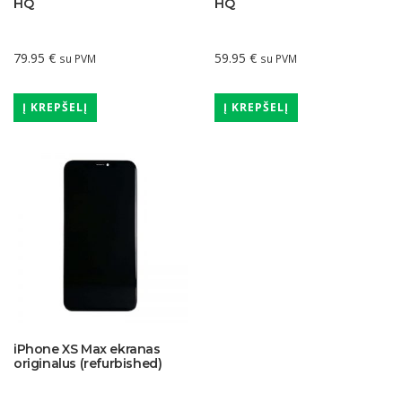
HQ
HQ
79.95
€
59.95
€
su PVM
su PVM
Į KREPŠELĮ
Į KREPŠELĮ
iPhone XS Max ekranas
originalus (refurbished)