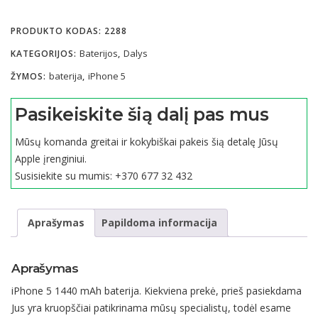
iPhone
PRODUKTO KODAS:
2288
5
1440
Baterijos
Dalys
KATEGORIJOS:
,
mAh
baterija
iPhone 5
ŽYMOS:
,
baterija
Pasikeiskite šią dalį pas mus
Mūsų komanda greitai ir kokybiškai pakeis šią detalę Jūsų
Apple įrenginiui.
Susisiekite su mumis:
+370 677 32 432
Aprašymas
Papildoma informacija
Aprašymas
iPhone 5 1440 mAh baterija. Kiekviena prekė, prieš pasiekdama
Jus yra kruopščiai patikrinama mūsų specialistų, todėl esame