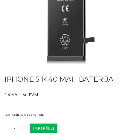
IPHONE 5 1440 MAH BATERIJA
14.95
€
su PVM
Išankstinis užsakymas
produkto
Į KREPŠELĮ
kiekis: