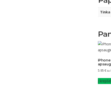
Pap
Tinka
Pan
iPhone 
apsaugi
5.95
€
su
Į krepšel