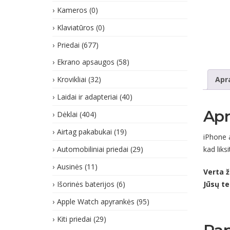
Kameros
(0)
Klaviatūros
(0)
Priedai
(677)
Ekrano apsaugos
(58)
Krovikliai
(32)
Apr
Laidai ir adapteriai
(40)
Ap
Dėklai
(404)
Airtag pakabukai
(19)
iPhone a
kad liks
Automobiliniai priedai
(29)
Ausinės
(11)
Verta ž
Jūsų te
Išorinės baterijos
(6)
Apple Watch apyrankės
(95)
Kiti priedai
(29)