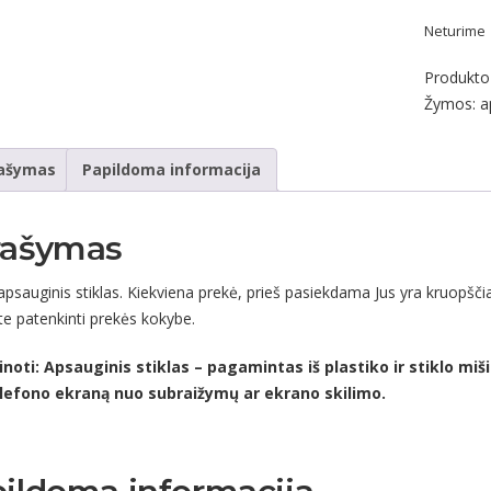
Neturime
Produkto
Žymos:
a
ašymas
Papildoma informacija
rašymas
psauginis stiklas. Kiekviena prekė, prieš pasiekdama Jus yra kruopščia
ite patenkinti prekės kokybe.
inoti: Apsauginis stiklas – pagamintas iš plastiko ir stiklo miši
lefono ekraną nuo subraižymų ar ekrano skilimo.