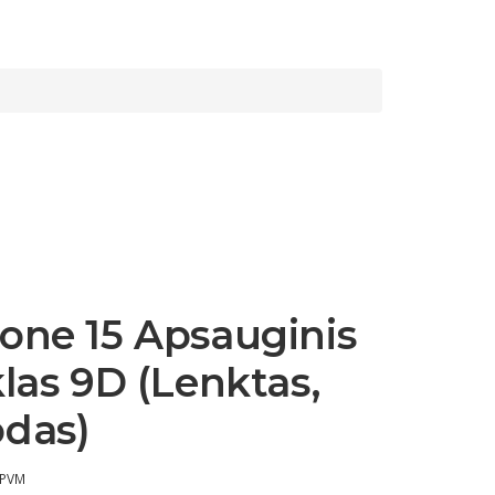
one 15 Apsauginis
klas 9D (Lenktas,
odas)
 PVM