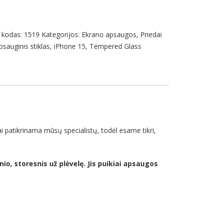
 kodas:
1519
Kategorijos:
Ekrano apsaugos
,
Priedai
psauginis stiklas
,
iPhone 15
,
Tempered Glass
i patikrinama mūsų specialistų, todėl esame tikri,
nio, storesnis už plėvelę. Jis puikiai apsaugos