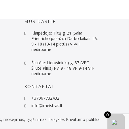
MUS RASITE
Klaipėdoje: Tiltų g. 21 (Šalia
Friedricho pasažo) Darbo laikas: I-V:
9 - 18 (13-14 pietūs) VI-VII:
nedirbame
Šilutėje: Lietuvininkų g. 37 (VPC
Šilutė Plius) I-V: 9 - 18 VI- 9-14 VII-
nedirbame
KONTAKTAI
+37067732432
info@imeistras.lt
0
s, mokėjimas, grąžinimas
Taisyklės
Privatumo politika