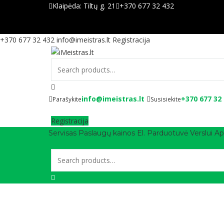
Klaipėda:
Tiltų g. 21
+370 677 32 432
+370 677 32 432
info@imeistras.lt
Registracija
info@imeistras.lt
+370 677 32
Parašykite
Susisiekite
Registracija
Servisas
Paslaugų kainos
El. Parduotuvė
Verslui
Ap