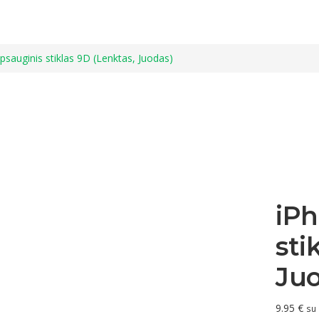
psauginis stiklas 9D (Lenktas, Juodas)
iPh
sti
Ju
9.95
€
su