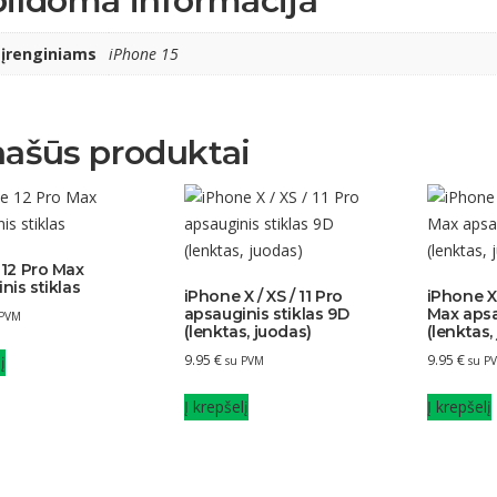
ildoma informacija
 įrenginiams
iPhone 15
ašūs produktai
12 Pro Max
nis stiklas
iPhone X / XS / 11 Pro
iPhone X
apsauginis stiklas 9D
Max apsa
 PVM
(lenktas, juodas)
(lenktas,
9.95
€
9.95
€
į
su PVM
su P
Į krepšelį
Į krepšelį