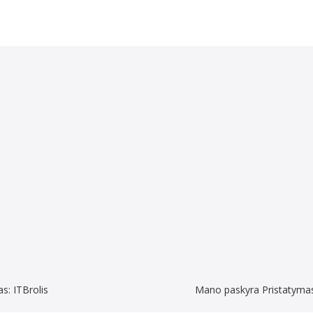
as:
ITBrolis
Mano paskyra
Pristatyma