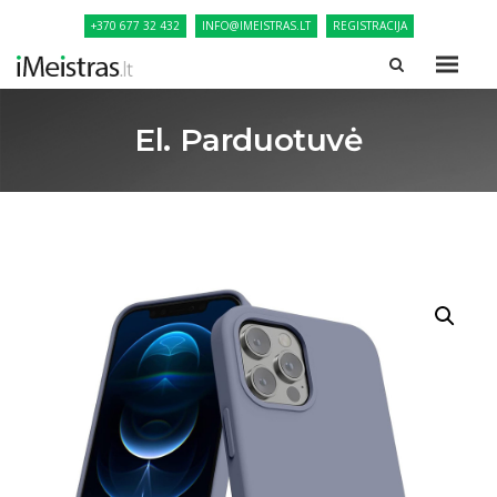
+370 677 32 432
INFO@IMEISTRAS.LT
REGISTRACIJA
El. Parduotuvė