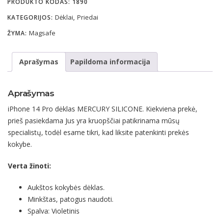
PRODUKTO KODAS:
1890
Dėklai
Priedai
KATEGORIJOS:
,
Magsafe
ŽYMA:
Aprašymas
Papildoma informacija
Aprašymas
iPhone 14 Pro dėklas MERCURY SILICONE. Kiekviena prekė,
prieš pasiekdama Jus yra kruopščiai patikrinama mūsų
specialistų, todėl esame tikri, kad liksite patenkinti prekės
kokybe.
Verta žinoti:
Aukštos kokybės dėklas.
Minkštas, patogus naudoti.
Spalva: Violetinis