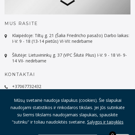
MUS RASITE
Klaipėdoje: Tiltų g. 21 (Šalia Friedricho pasažo) Darbo laikas:
I-V: 9 - 18 (13-14 pietūs) VI-VII: nedirbame
Šilutėje: Lietuvininkų g. 37 (VPC Šilutė Plius) I-V: 9 - 18 VI- 9-
14 VII- nedirbame
KONTAKTAI
+37067732432
info@imeistras.lt
Mūsų svetainė naudoja slapukus (cookies). Šie slapukai
naudojami statistikos ir rinkodaros tikslais. Jei Jūs sutinkate
su šiems tikslams naudojamais slapukais, spauskite
"sutinku" ir toliau naudokitės svetaine.
Sąlygos ir taisyklės
© Visos teisės saugomos 2021
iMeistras.lt.
Sprendimas:
ITBrolis
0