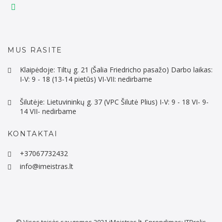
MUS RASITE
Klaipėdoje: Tiltų g. 21 (Šalia Friedricho pasažo) Darbo laikas:
I-V: 9 - 18 (13-14 pietūs) VI-VII: nedirbame
Šilutėje: Lietuvininkų g. 37 (VPC Šilutė Plius) I-V: 9 - 18 VI- 9-
14 VII- nedirbame
KONTAKTAI
+37067732432
info@imeistras.lt