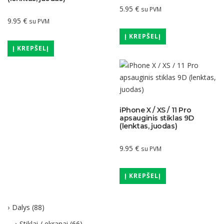
5.95
€
su PVM
9.95
€
su PVM
Į KREPŠELĮ
Į KREPŠELĮ
iPhone X / XS / 11 Pro
apsauginis stiklas 9D
(lenktas, juodas)
9.95
€
su PVM
Į KREPŠELĮ
Dalys
(88)
Stiklai / ekranai
(66)