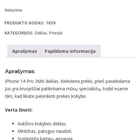
was:
is:
Neturime
9.95 €.
4.95 €.
PRODUKTO KODAS:
1659
Dėklai
Priedai
KATEGORIJOS:
,
Aprašymas
Papildoma informacija
Aprašymas
iPhone 14 Pro 3MK dėklas. Kiekviena prekė, prieš pasiekdama
Jus yra kruopščiai patikrinama mūsų specialistų, todėl esame
tikri, kad liksite patenkinti prekės kokybe.
Verta žinoti:
Aukštos kokybės dėklas.
Minkštas, patogus naudoti.
Sustiprinta kampų apsauga.