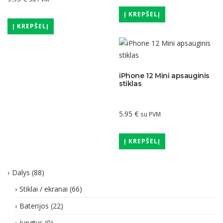
Į KREPŠELĮ
Į KREPŠELĮ
iPhone 12 Mini apsauginis
stiklas
5.95
€
su PVM
Į KREPŠELĮ
Dalys
(88)
Stiklai / ekranai
(66)
Baterijos
(22)
Jungtys
(0)