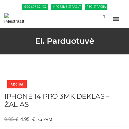
+370 677 32 432
INFO@IMEISTRAS.LT
REGISTRACIJA
El. Parduotuvė
AKCIJA!
IPHONE 14 PRO 3MK DĖKLAS –
ŽALIAS
Original
Current
9.95
€
4.95
€
su PVM
price
price