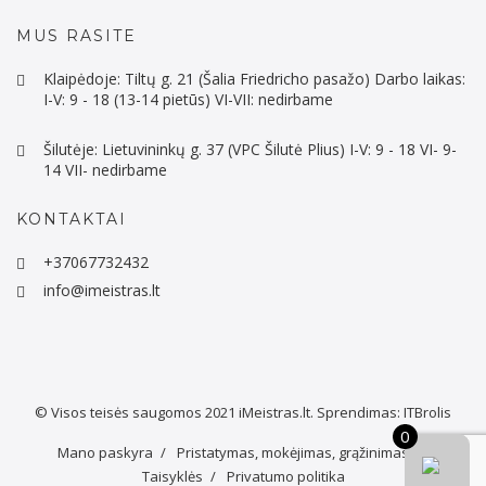
MUS RASITE
Klaipėdoje: Tiltų g. 21 (Šalia Friedricho pasažo) Darbo laikas:
I-V: 9 - 18 (13-14 pietūs) VI-VII: nedirbame
Šilutėje: Lietuvininkų g. 37 (VPC Šilutė Plius) I-V: 9 - 18 VI- 9-
14 VII- nedirbame
KONTAKTAI
+37067732432
info@imeistras.lt
© Visos teisės saugomos 2021
iMeistras.lt.
Sprendimas:
ITBrolis
0
Mano paskyra
Pristatymas, mokėjimas, grąžinimas
Taisyklės
Privatumo politika