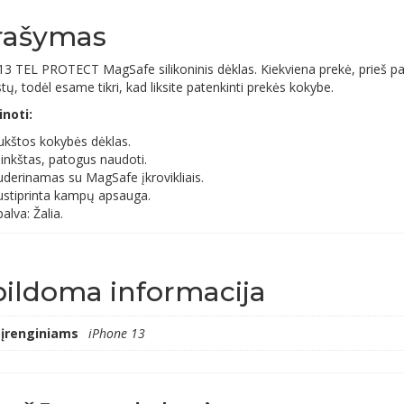
rašymas
13 TEL PROTECT MagSafe silikoninis dėklas. Kiekviena prekė, prieš p
stų, todėl esame tikri, kad liksite patenkinti prekės kokybe.
inoti:
ukštos kokybės dėklas.
inkštas, patogus naudoti.
uderinamas su MagSafe įkrovikliais.
ustiprinta kampų apsauga.
alva: Žalia.
ildoma informacija
 įrenginiams
iPhone 13