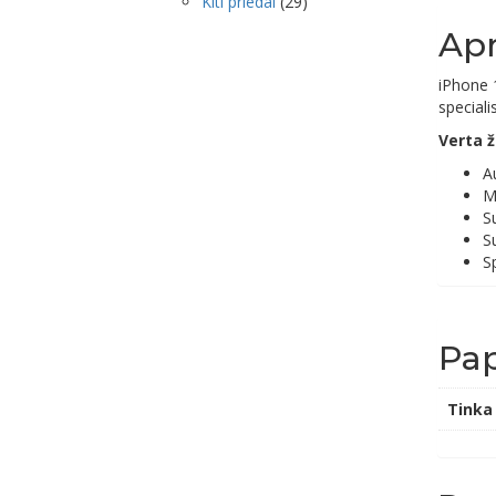
Kiti priedai
(29)
Ap
iPhone 
speciali
Verta ž
A
M
S
S
Sp
Pap
Tinka