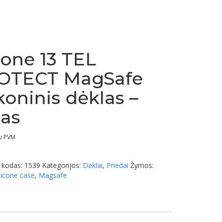
one 13 TEL
OTECT MagSafe
ikoninis dėklas –
ias
u PVM
 kodas:
1539
Kategorijos:
Dėklai
,
Priedai
Žymos:
licone case
,
Magsafe