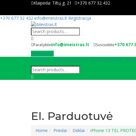
Klaipėda:
Tiltų g. 21
+370 677 32 432
+370 677 32 432
info@imeistras.lt
Registracija
info@imeistras.lt
+370 677 
Parašykite
Susisiekite
Registracija
Servisas
Paslaugų kainos
El. Parduotuvė
Versl
El. Parduotuvė
Home
Priedai
Dėklai
iPhone 13 TEL PROTECT 