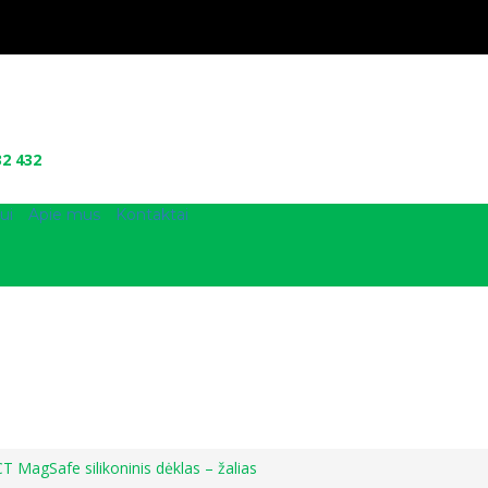
32 432
ui
Apie mus
Kontaktai
MagSafe silikoninis dėklas – žalias