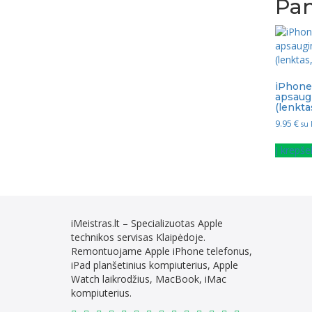
Pan
iPhone 
apsaugi
(lenkta
9.95
€
su
Į krepšel
iMeistras.lt – Specializuotas Apple
technikos servisas Klaipėdoje.
Remontuojame Apple iPhone telefonus,
iPad planšetinius kompiuterius, Apple
Watch laikrodžius, MacBook, iMac
kompiuterius.