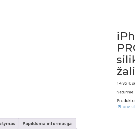
iPh
PR
sil
žal
14.95
€
s
Neturime
Produkto
iPhone si
ašymas
Papildoma informacija