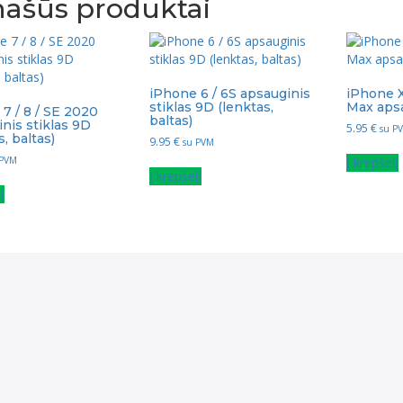
ašūs produktai
iPhone 6 / 6S apsauginis
iPhone X
stiklas 9D (lenktas,
Max apsa
7 / 8 / SE 2020
baltas)
nis stiklas 9D
5.95
€
su P
s, baltas)
9.95
€
su PVM
Į krepšelį
 PVM
Į krepšelį
į