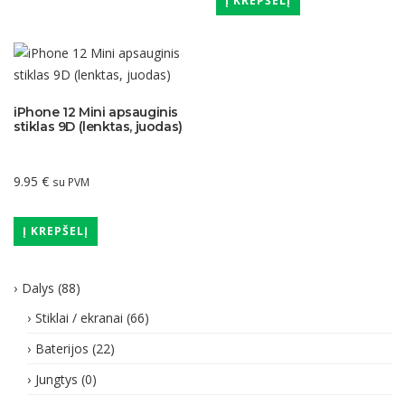
Į KREPŠELĮ
iPhone 12 Mini apsauginis
stiklas 9D (lenktas, juodas)
9.95
€
su PVM
Į KREPŠELĮ
Dalys
(88)
Stiklai / ekranai
(66)
Baterijos
(22)
Jungtys
(0)