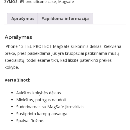
iPhone silicone case
Magsafe
ŽYMOS:
,
Aprašymas
Papildoma informacija
Aprašymas
iPhone 13 TEL PROTECT MagSafe silikoninis dėklas. Kiekviena
prekė, prieš pasiekdama Jus yra kruopščiai patikrinama mūsų
specialistų, todėl esame tikri, kad liksite patenkinti prekės
kokybe.
Verta žinoti:
Aukštos kokybės dėklas.
Minkštas, patogus naudoti.
Suderinamas su MagSafe įkrovikliais.
Sustiprinta kampų apsauga.
Spalva: Rožinė.