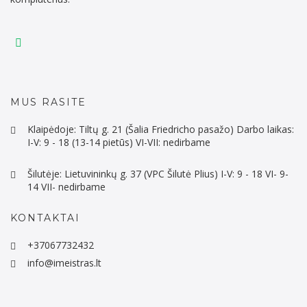
MUS RASITE
Klaipėdoje: Tiltų g. 21 (Šalia Friedricho pasažo) Darbo laikas:
I-V: 9 - 18 (13-14 pietūs) VI-VII: nedirbame
Šilutėje: Lietuvininkų g. 37 (VPC Šilutė Plius) I-V: 9 - 18 VI- 9-
14 VII- nedirbame
KONTAKTAI
+37067732432
info@imeistras.lt