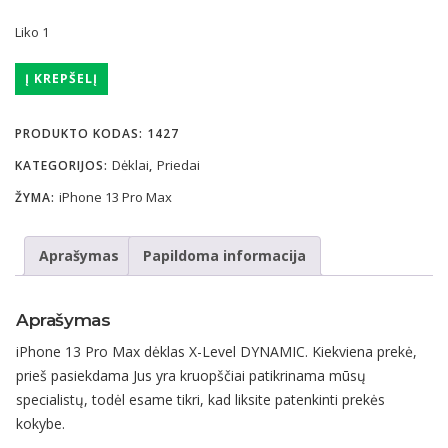
Liko 1
produkto
Į KREPŠELĮ
kiekis:
iPhone
PRODUKTO KODAS:
1427
13
Dėklai
Priedai
KATEGORIJOS:
,
Pro
Max
iPhone 13 Pro Max
ŽYMA:
dėklas
X-
Aprašymas
Papildoma informacija
Level
DYNAMIC
–
Aprašymas
rožinis
iPhone 13 Pro Max dėklas X-Level DYNAMIC. Kiekviena prekė,
prieš pasiekdama Jus yra kruopščiai patikrinama mūsų
specialistų, todėl esame tikri, kad liksite patenkinti prekės
kokybe.