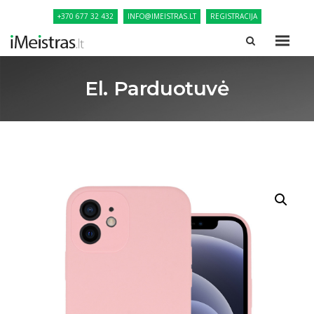
+370 677 32 432
INFO@IMEISTRAS.LT
REGISTRACIJA
El. Parduotuvė