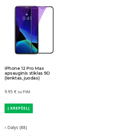
iPhone 12 Pro Max
apsauginis stiklas 9D
(lenktas, juodas)
9.95
€
su PVM
Į KREPŠELĮ
Dalys
(88)