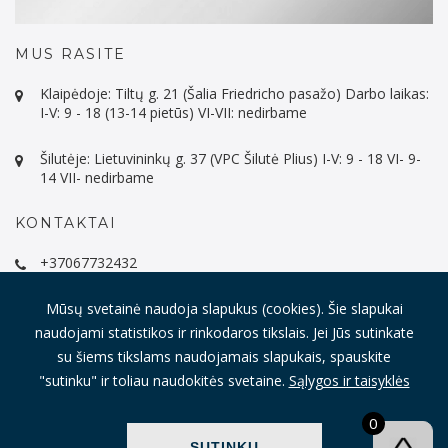
MUS RASITE
Klaipėdoje: Tiltų g. 21 (Šalia Friedricho pasažo) Darbo laikas:
I-V: 9 - 18 (13-14 pietūs) VI-VII: nedirbame
Šilutėje: Lietuvininkų g. 37 (VPC Šilutė Plius) I-V: 9 - 18 VI- 9-
14 VII- nedirbame
KONTAKTAI
+37067732432
info@imeistras.lt
Mūsų svetainė naudoja slapukus (cookies). Šie slapukai
naudojami statistikos ir rinkodaros tikslais. Jei Jūs sutinkate
su šiems tikslams naudojamais slapukais, spauskite
"sutinku" ir toliau naudokitės svetaine.
Sąlygos ir taisyklės
© Visos teisės saugomos 2021
iMeistras.lt.
Sprendimas:
ITBrolis
0
Mano paskyra
Pristatymas, mokėjimas, grąžinimas
SUTINKU