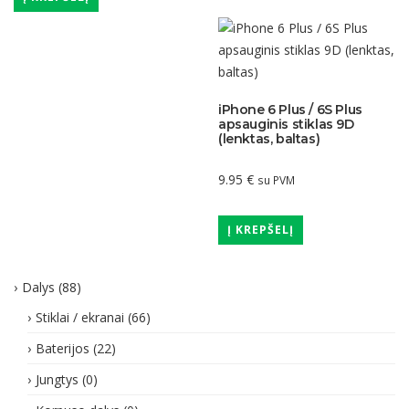
iPhone 6 Plus / 6S Plus
apsauginis stiklas 9D
(lenktas, baltas)
9.95
€
su PVM
Į KREPŠELĮ
Dalys
(88)
Stiklai / ekranai
(66)
Baterijos
(22)
Jungtys
(0)