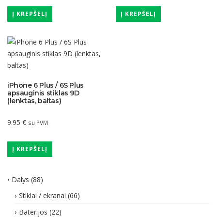
Į KREPŠELĮ
Į KREPŠELĮ
iPhone 6 Plus / 6S Plus
apsauginis stiklas 9D
(lenktas, baltas)
9.95
€
su PVM
Į KREPŠELĮ
Dalys
(88)
Stiklai / ekranai
(66)
Baterijos
(22)