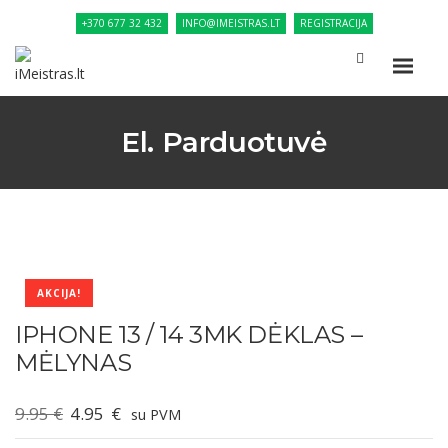
+370 677 32 432
INFO@IMEISTRAS.LT
REGISTRACIJA
El. Parduotuvė
AKCIJA!
IPHONE 13 / 14 3MK DĖKLAS –
MĖLYNAS
Original
Current
9.95
€
4.95
€
su PVM
price
price