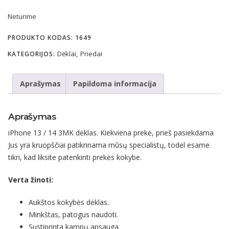
was:
is:
Neturime
9.95 €.
4.95 €.
PRODUKTO KODAS:
1649
Dėklai
Priedai
KATEGORIJOS:
,
Aprašymas
Papildoma informacija
Aprašymas
iPhone 13 / 14 3MK dėklas. Kiekviena prekė, prieš pasiekdama
Jus yra kruopščiai patikrinama mūsų specialistų, todėl esame
tikri, kad liksite patenkinti prekės kokybe.
Verta žinoti:
Aukštos kokybės dėklas.
Minkštas, patogus naudoti.
Sustiprinta kampų apsauga.