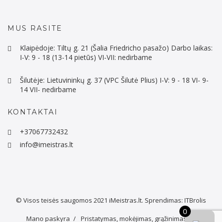
MUS RASITE
Klaipėdoje: Tiltų g. 21 (Šalia Friedricho pasažo) Darbo laikas:
I-V: 9 - 18 (13-14 pietūs) VI-VII: nedirbame
Šilutėje: Lietuvininkų g. 37 (VPC Šilutė Plius) I-V: 9 - 18 VI- 9-
14 VII- nedirbame
KONTAKTAI
+37067732432
info@imeistras.lt
© Visos teisės saugomos 2021
iMeistras.lt.
Sprendimas:
ITBrolis
0
Mano paskyra
Pristatymas, mokėjimas, grąžinimas