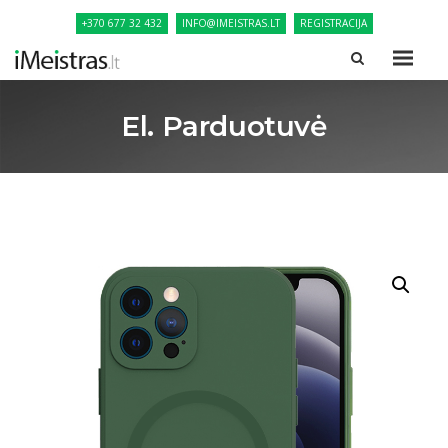
+370 677 32 432
INFO@IMEISTRAS.LT
REGISTRACIJA
El. Parduotuvė