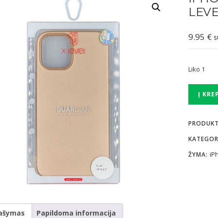
LEVE
9.95
€
s
Liko 1
produkto
Į KRE
kiekis:
iPhone
PRODUK
12
Pro
KATEGOR
Max
iP
ŽYMA:
dėklas
X-
Level
Guardian
-
ašymas
Papildoma informacija
auksinis