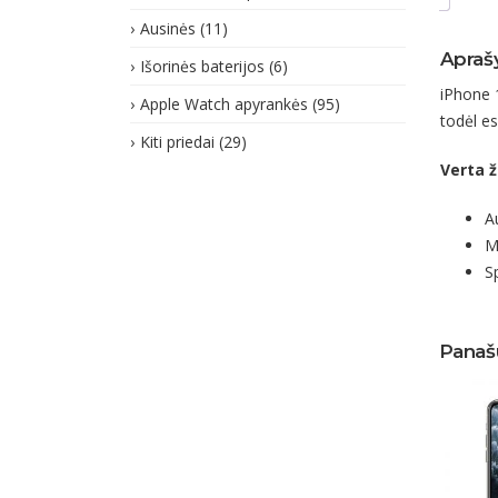
Ausinės
(11)
Apraš
Išorinės baterijos
(6)
iPhone 
Apple Watch apyrankės
(95)
todėl es
Kiti priedai
(29)
Verta ž
A
M
S
Panaš