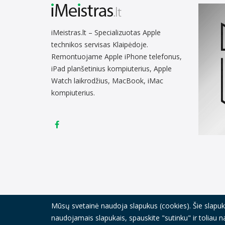
iMeistras.lt – Specializuotas Apple
technikos servisas Klaipėdoje.
Remontuojame Apple iPhone telefonus,
iPad planšetinius kompiuterius, Apple
Watch laikrodžius, MacBook, iMac
kompiuterius.
Mūsų svetainė naudoja slapukus (cookies). Šie slapukai
© Visos teisės saugomos 2021
iMeistras.lt.
Sprendimas:
I
naudojamais slapukais, spauskite "sutinku" ir toliau 