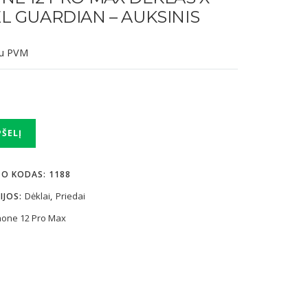
L GUARDIAN – AUKSINIS
u PVM
PŠELĮ
TO KODAS:
1188
Dėklai
Priedai
IJOS:
,
hone 12 Pro Max