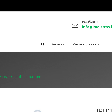
PARAŠYKITE
info@imeistras.l
Servisas
Paslaugų kainos
El
X-Level Guardian – auksinis
IPHO