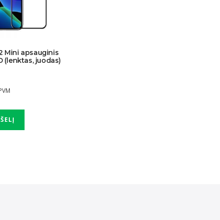
2 Mini apsauginis
D (lenktas, juodas)
 PVM
PŠELĮ