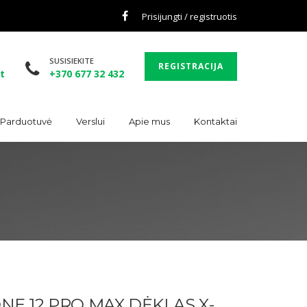
Prisijungti / registruotis
SUSISIEKITE
REGISTRACIJA
t
+370 677 32 432
. Parduotuvė
Verslui
Apie mus
Kontaktai
NE 12 PRO MAX DĖKLAS X-