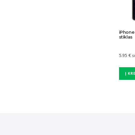
iPhone 
stiklas
5.95
€
s
Į KR