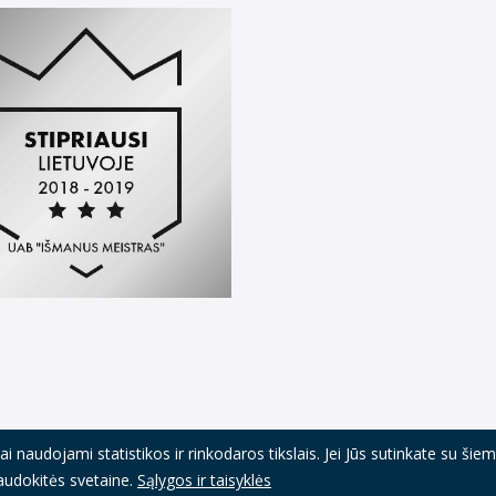
 naudojami statistikos ir rinkodaros tikslais. Jei Jūs sutinkate su šie
TBrolis
Mano paskyra
Pristatymas,
naudokitės svetaine.
Sąlygos ir taisyklės