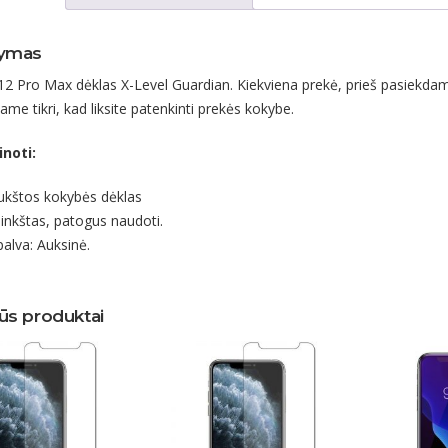
ymas
12 Pro Max dėklas X-Level Guardian. Kiekviena prekė, prieš pasiekdam
ame tikri, kad liksite patenkinti prekės kokybe.
inoti:
ukštos kokybės dėklas
inkštas, patogus naudoti.
palva: Auksinė.
ūs produktai