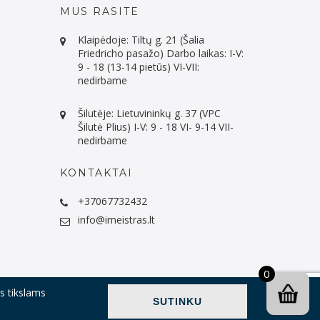
MUS RASITE
Klaipėdoje: Tiltų g. 21 (Šalia
Friedricho pasažo) Darbo laikas: I-V:
9 - 18 (13-14 pietūs) VI-VII:
nedirbame
Šilutėje: Lietuvininkų g. 37 (VPC
Šilutė Plius) I-V: 9 - 18 VI- 9-14 VII-
nedirbame
KONTAKTAI
+37067732432
info@imeistras.lt
0
ms tikslams
 mokėjimas, grąžinimas
Taisyklės
Privatumo politika
SUTINKU