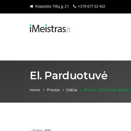
Klaipėda:
Tiltų g. 21
+370 677 32 432
El. Parduotuvė
Home
Priedai
Dėklai
iPhone 12 Pro Max dėklas 
Dalys
(88)