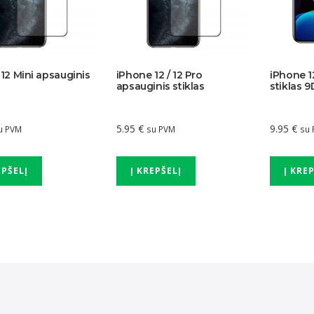
12 Mini apsauginis
iPhone 12 / 12 Pro
iPhone 1
apsauginis stiklas
stiklas 9
5.95
€
9.95
€
u PVM
su PVM
su
EPŠELĮ
Į KREPŠELĮ
Į KRE