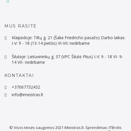
MUS RASITE
Klaipėdoje: Tiltų g. 21 (Šalia Friedricho pasažo) Darbo laikas:
I-V: 9 - 18 (13-14 pietūs) VI-VII: nedirbame
Šilutėje: Lietuvininkų g. 37 (VPC Šilutė Plius) I-V: 9 - 18 VI- 9-
14 VII- nedirbame
KONTAKTAI
+37067732432
info@imeistras.lt
© Visos teisės saugomos 2021
iMeistras.lt.
Sprendimas:
ITBrolis