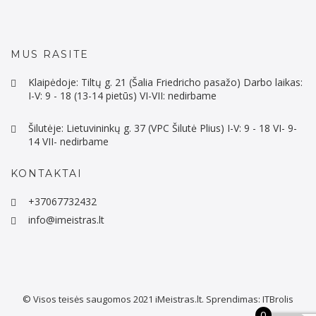
MUS RASITE
Klaipėdoje: Tiltų g. 21 (Šalia Friedricho pasažo) Darbo laikas:
I-V: 9 - 18 (13-14 pietūs) VI-VII: nedirbame
Šilutėje: Lietuvininkų g. 37 (VPC Šilutė Plius) I-V: 9 - 18 VI- 9-
14 VII- nedirbame
KONTAKTAI
+37067732432
info@imeistras.lt
© Visos teisės saugomos 2021
iMeistras.lt.
Sprendimas:
ITBrolis
0