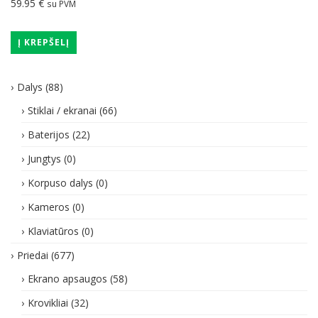
59.95
€
su PVM
Į KREPŠELĮ
Dalys
(88)
Stiklai / ekranai
(66)
Baterijos
(22)
Jungtys
(0)
Korpuso dalys
(0)
Kameros
(0)
Klaviatūros
(0)
Priedai
(677)
Ekrano apsaugos
(58)
Krovikliai
(32)