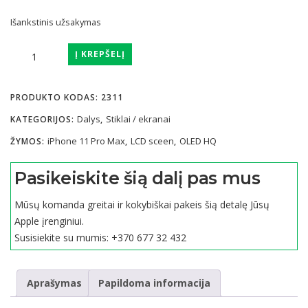
Išankstinis užsakymas
produkto
Į KREPŠELĮ
kiekis:
iPhone
PRODUKTO KODAS:
2311
11
Pro
Dalys
Stiklai / ekranai
KATEGORIJOS:
,
Max
iPhone 11 Pro Max
LCD sceen
OLED HQ
ŽYMOS:
,
,
ekranas
OLED
Pasikeiskite šią dalį pas mus
HQ
Mūsų komanda greitai ir kokybiškai pakeis šią detalę Jūsų
Apple įrenginiui.
Susisiekite su mumis:
+370 677 32 432
Aprašymas
Papildoma informacija