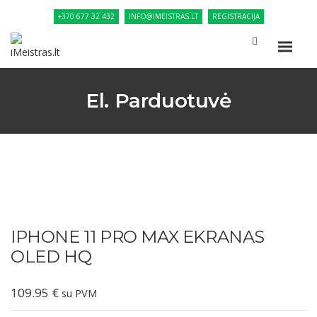
+370 677 32 432
INFO@IMEISTRAS.LT
REGISTRACIJA
El. Parduotuvė
IPHONE 11 PRO MAX EKRANAS
OLED HQ
109.95
€
su PVM