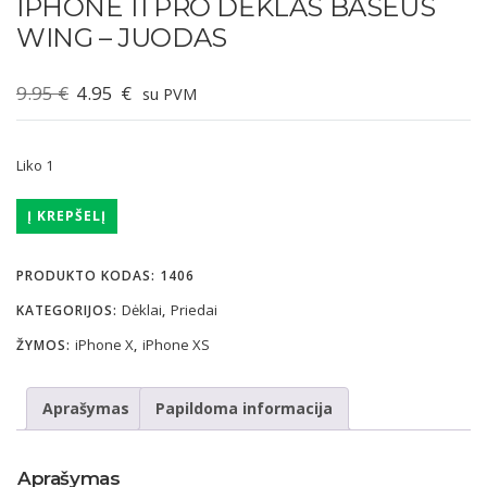
IPHONE 11 PRO DĖKLAS BASEUS
WING – JUODAS
Original
Current
9.95
€
4.95
€
su PVM
price
price
was:
is:
Liko 1
9.95 €.
4.95 €.
produkto
Į KREPŠELĮ
kiekis:
iPhone
PRODUKTO KODAS:
1406
11
Dėklai
Priedai
KATEGORIJOS:
,
Pro
dėklas
iPhone X
iPhone XS
ŽYMOS:
,
BASEUS
WING
Aprašymas
Papildoma informacija
-
juodas
Aprašymas