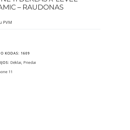
AMIC – RAUDONAS
u PVM
TO KODAS:
1609
Dėklai
Priedai
IJOS:
,
hone 11