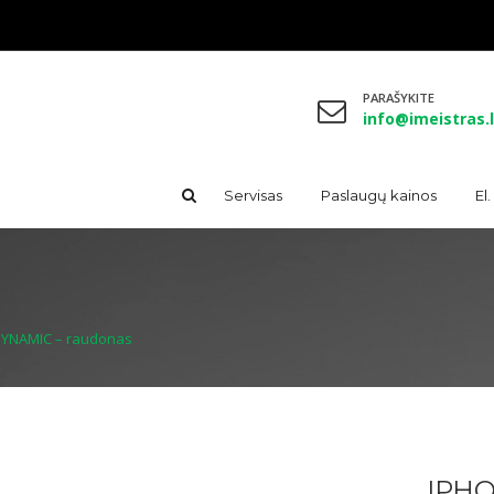
PARAŠYKITE
info@imeistras.l
Servisas
Paslaugų kainos
El
 DYNAMIC – raudonas
IPHO