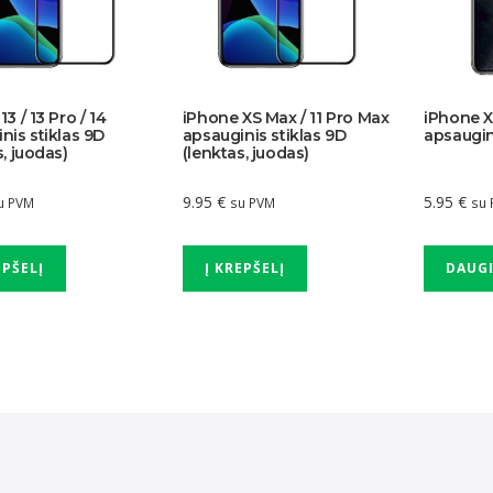
3 / 13 Pro / 14
iPhone XS Max / 11 Pro Max
iPhone X 
nis stiklas 9D
apsauginis stiklas 9D
apsaugin
s, juodas)
(lenktas, juodas)
9.95
€
5.95
€
u PVM
su PVM
su
EPŠELĮ
Į KREPŠELĮ
DAUG