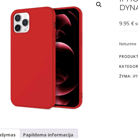
DYN
9.95
€
s
Neturime
PRODUK
KATEGOR
iP
ŽYMA:
ašymas
Papildoma informacija