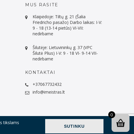
MUS RASITE
Klaipėdoje: Tiltų g. 21 (Šalia
Friedricho pasažo) Darbo laikas: I-V:
9 - 18 (13-14 pietūs) VI-VII:
nedirbame
Šilutėje: Lietuvininkų g. 37 (VPC
Šilutė Plius) I-V: 9 - 18 VI- 9-14 VII-
nedirbame
KONTAKTAI
+37067732432
info@imeistras.lt
0
ms tikslams
 mokėjimas, grąžinimas
Taisyklės
Privatumo politika
SUTINKU