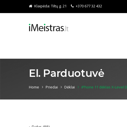
Klaipėda:
Tiltų g. 21
+370 677 32 432
El. Parduotuvė
Home
Priedai
Dėklai
iPhone 11 dėklas X-Level
Dalys
(88)