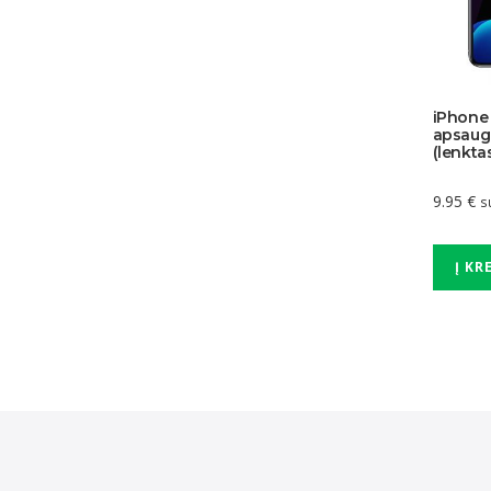
iPhone 1
apsaugi
(lenkta
9.95
€
s
Į KR