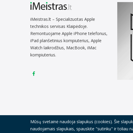
iMeistras.lt – Specializuotas Apple
technikos servisas Klaipėdoje.
Remontuojame Apple iPhone telefonus,
iPad planšetinius kompiuterius, Apple
Watch laikrodžius, MacBook, iMac
kompiuterius.
Mūsų svetainė naudoja slapukus (cookies). Šie slapukai
© Visos teisės saugomos 2021
iMeistras.lt.
Sprendimas:
I
naudojamais slapukais, spauskite "sutinku" ir toliau 