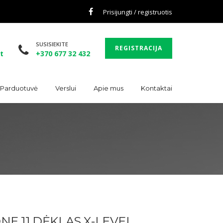
Prisijungti / registruotis
SUSISIEKITE
REGISTRACIJA
t
+370 677 32 432
. Parduotuvė
Verslui
Apie mus
Kontaktai
NE 11 DĖKLAS X-LEVEL