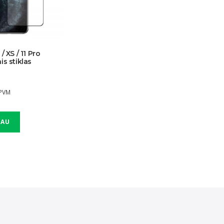
/ XS / 11 Pro
is stiklas
 PVM
IAU