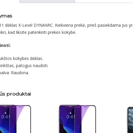
ymas
11 dėklas X-Level DYNAMIC. Kiekviena prekė, prieš pasiekdama Jus yra
kri, kad liksite patenkinti prekės kokybe.
inoti:
ukštos kokybės dėklas.
inkštas, patogus naudoti.
palva: Raudona.
ūs produktai