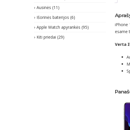
Ausinės
(11)
Apraš
Išorinės baterijos
(6)
iPhone 
Apple Watch apyrankės
(95)
esame ti
Kiti priedai
(29)
Verta ž
A
M
S
Panaš