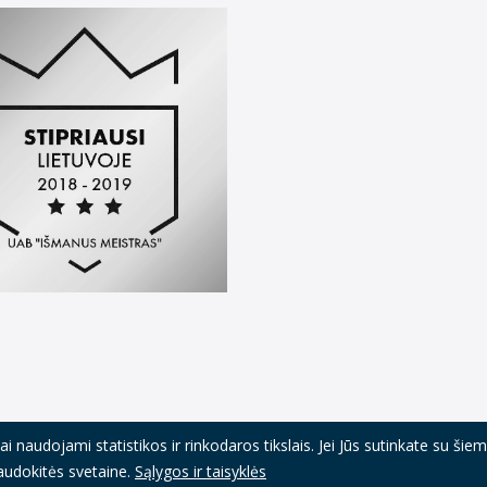
 naudojami statistikos ir rinkodaros tikslais. Jei Jūs sutinkate su šie
TBrolis
Mano paskyra
Pristatymas,
naudokitės svetaine.
Sąlygos ir taisyklės