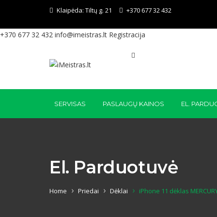
Klaipėda:
Tiltų g. 21
+370 677 32 432
+370 677 32 432
info@imeistras.lt
Registracija
SERVISAS
PASLAUGŲ KAINOS
EL. PARDU
El. Parduotuvė
Home
Priedai
Dėklai
iPhone 11 dėklas MERCURY 