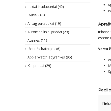
MERCU
A
Silicone
Laidai ir adapteriai
(40)
P
-
Dėklai
(404)
žalias
Airtag pakabukai
(19)
Apraš
Automobiliniai priedai
(29)
iPhone 
esame ti
Ausinės
(11)
Išorinės baterijos
(6)
Verta ž
Apple Watch apyrankės
(95)
A
Kiti priedai
(29)
M
Sp
Papil
Tinka