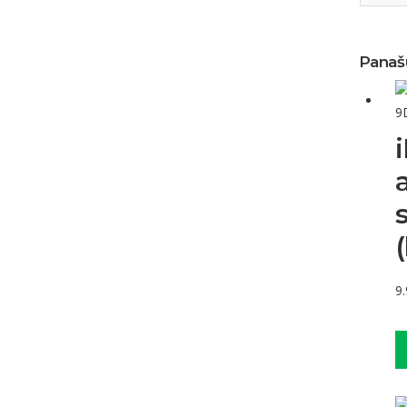
Panaš
9