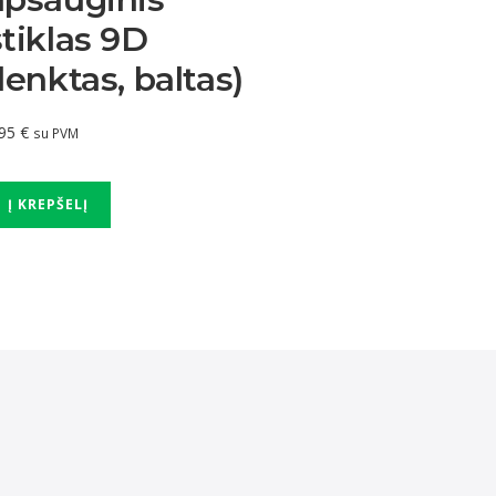
stiklas 9D
(lenktas, baltas)
.95
€
su PVM
Į KREPŠELĮ