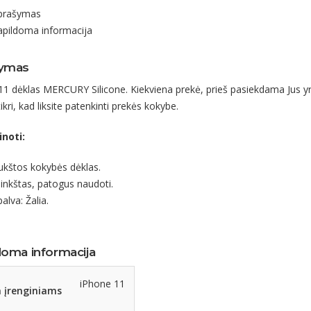
RY
prašymas
apildoma informacija
ymas
11 dėklas MERCURY Silicone. Kiekviena prekė, prieš pasiekdama Jus yr
kri, kad liksite patenkinti prekės kokybe.
inoti:
ukštos kokybės dėklas.
inkštas, patogus naudoti.
alva: Žalia.
doma informacija
iPhone 11
 įrenginiams