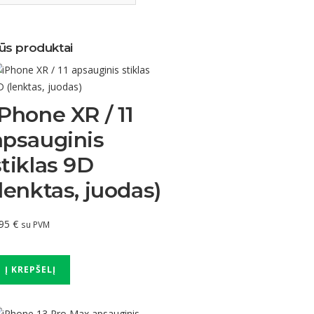
ūs produktai
iPhone XR / 11
apsauginis
stiklas 9D
(lenktas, juodas)
.95
€
su PVM
Į KREPŠELĮ