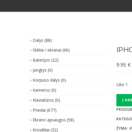
Dalys
(88)
IPH
Stiklai / ekranai
(66)
Baterijos
(22)
9.95
€
Jungtys
(0)
Korpuso dalys
(0)
Liko 1
Kameros
(0)
produkt
Klaviatūros
(0)
Į KR
kiekis:
PRODUK
Priedai
(677)
iPhone
11
KATEGO
Ekrano apsaugos
(58)
dėklas
i
ŽYMA:
Krovikliai
(32)