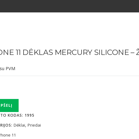
ONE 11 DĖKLAS MERCURY SILICONE – 
su PVM
o
EPŠELĮ
TO KODAS:
1995
Dėklai
Priedai
RIJOS:
,
Phone 11