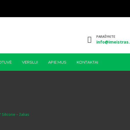
PARAŠYKITE
info@imeistras.
OTUVĖ
VERSLUI
APIE MUS
KONTAKTAI
Silicone – žalias