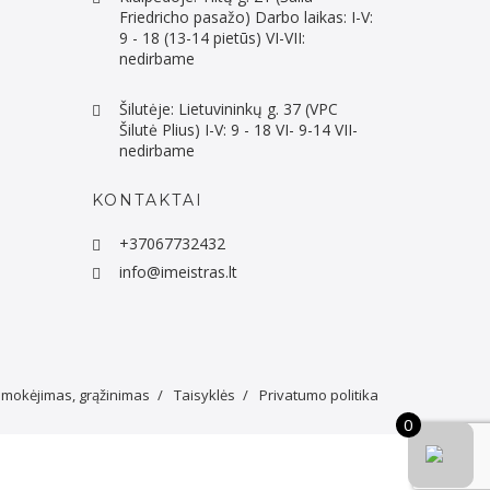
Friedricho pasažo) Darbo laikas: I-V:
9 - 18 (13-14 pietūs) VI-VII:
nedirbame
Šilutėje: Lietuvininkų g. 37 (VPC
Šilutė Plius) I-V: 9 - 18 VI- 9-14 VII-
nedirbame
KONTAKTAI
+37067732432
info@imeistras.lt
 mokėjimas, grąžinimas
Taisyklės
Privatumo politika
0