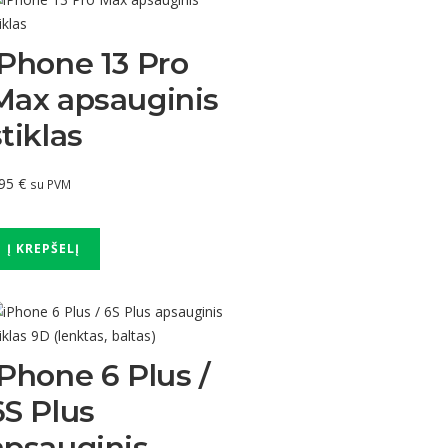
iPhone 13 Pro
Max apsauginis
stiklas
.95
€
su PVM
Į KREPŠELĮ
iPhone 6 Plus /
6S Plus
apsauginis