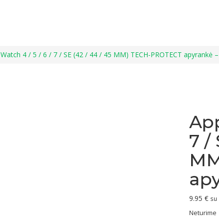
 Watch 4 / 5 / 6 / 7 / SE (42 / 44 / 45 MM) TECH-PROTECT apyrankė –
App
7 /
MM
apy
9.95
€
su
Neturime