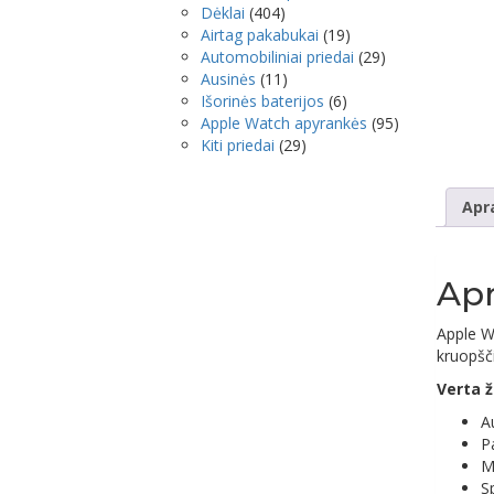
Dėklai
(404)
Airtag pakabukai
(19)
Automobiliniai priedai
(29)
Ausinės
(11)
Išorinės baterijos
(6)
Apple Watch apyrankės
(95)
Kiti priedai
(29)
Apr
Ap
Apple W
kruopšči
Verta ž
A
P
M
S