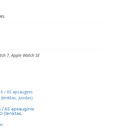
is.
tch 7, Apple Watch SE
 / 6S apsauginis
D (lenktas,
VM