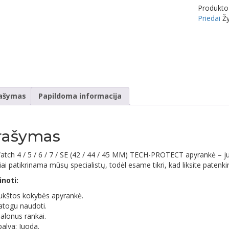
Produkto
Priedai
Ž
ašymas
Papildoma informacija
rašymas
atch 4 / 5 / 6 / 7 / SE (42 / 44 / 45 MM) TECH-PROTECT apyrankė – ju
ai patikrinama mūsų specialistų, todėl esame tikri, kad liksite patenki
inoti:
ukštos kokybės apyrankė.
atogu naudoti.
alonus rankai.
palva: Juoda.