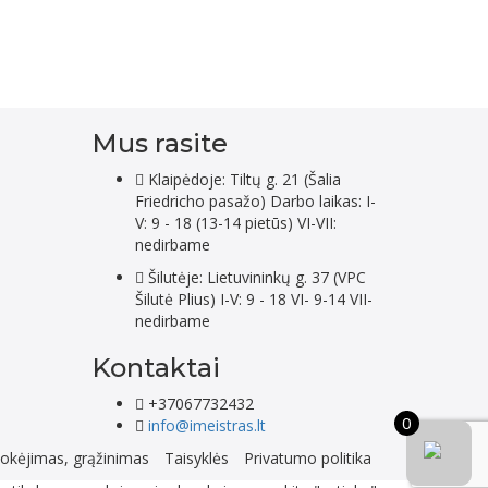
Mus rasite
Klaipėdoje: Tiltų g. 21 (Šalia
Friedricho pasažo) Darbo laikas: I-
V: 9 - 18 (13-14 pietūs) VI-VII:
nedirbame
Šilutėje: Lietuvininkų g. 37 (VPC
Šilutė Plius) I-V: 9 - 18 VI- 9-14 VII-
nedirbame
Kontaktai
+37067732432
0
info@imeistras.lt
okėjimas, grąžinimas
Taisyklės
Privatumo politika