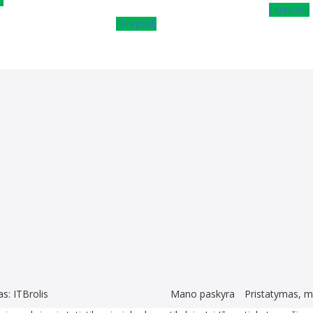
Į krepšelį
Į krepšelį
as:
ITBrolis
Mano paskyra
Pristatymas, m