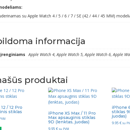
modeliams:
uderinamas su Apple Watch 4 / 5 / 6 / 7 / SE (42 / 44 / 45 MM) modelia
ildoma informacija
 įrenginiams
Apple Watch 4, Apple Watch 5, Apple Watch 6, Apple Wa
ašūs produktai
12 / 12 Pro
iPhone 6
nis stiklas
stiklas 9
iPhone XS Max / 11 Pro
juodas)
Max apsauginis stiklas
 PVM
9D (lenktas, juodas)
9.95
€
su P
9.95
€
į
su PVM