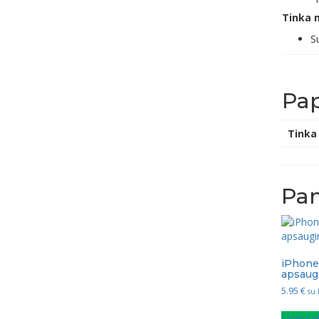
Tinka 
S
Pap
Tinka
Pan
iPhone 
apsaugi
5.95
€
su
Į krepšel