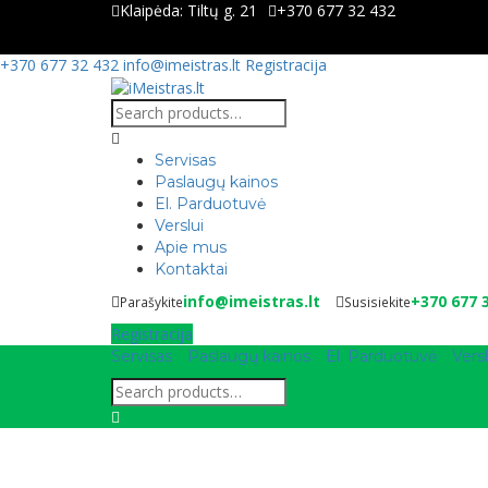
Klaipėda:
Tiltų g. 21
+370 677 32 432
+370 677 32 432
info@imeistras.lt
Registracija
Servisas
Paslaugų kainos
El. Parduotuvė
Verslui
Apie mus
Kontaktai
info@imeistras.lt
+370 677 
Parašykite
Susisiekite
Registracija
Servisas
Paslaugų kainos
El. Parduotuvė
Versl