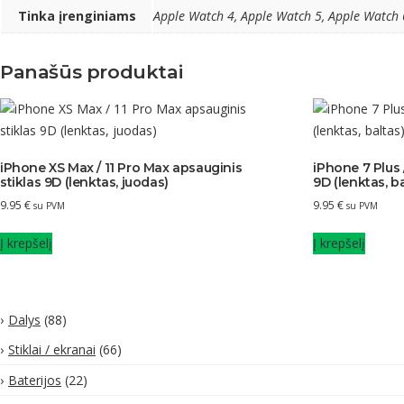
Tinka įrenginiams
Apple Watch 4, Apple Watch 5, Apple Watch 
Panašūs produktai
iPhone XS Max / 11 Pro Max apsauginis
iPhone 7 Plus 
stiklas 9D (lenktas, juodas)
9D (lenktas, ba
9.95
€
9.95
€
su PVM
su PVM
Į krepšelį
Į krepšelį
Dalys
(88)
Stiklai / ekranai
(66)
Baterijos
(22)