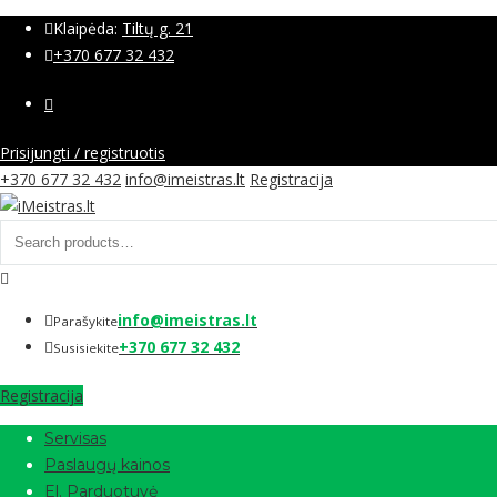
Klaipėda:
Tiltų g. 21
+370 677 32 432
Prisijungti / registruotis
+370 677 32 432
info@imeistras.lt
Registracija
info@imeistras.lt
Parašykite
+370 677 32 432
Susisiekite
Registracija
Servisas
Paslaugų kainos
El. Parduotuvė