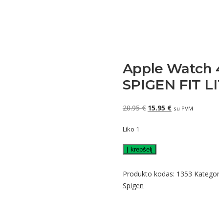
Apple Watch 4 /
SPIGEN FIT LI
Original
Current
20.95
€
15.95
€
su PVM
price
price
Liko 1
was:
is:
20.95 €.
15.95 €.
produkto
Į krepšelį
kiekis:
Apple
Produkto kodas:
1353
Kategor
Watch
Spigen
4
/