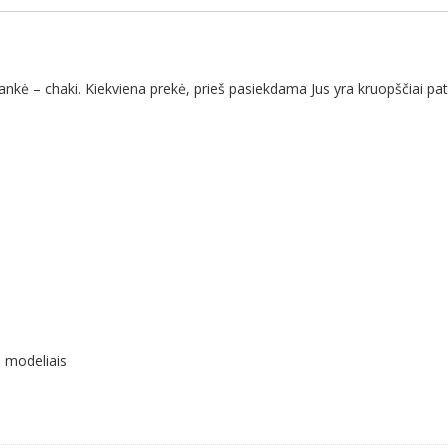
5
/
6
/
nkė – chaki. Kiekviena prekė, prieš pasiekdama Jus yra kruopščiai pati
7
/
SE
(38
/
40
/
41
MM)
SPIGEN
FIT
) modeliais
LITE
apyrankė
-
chaki