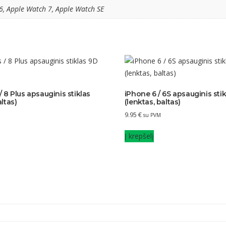
6, Apple Watch 7, Apple Watch SE
/ 8 Plus apsauginis stiklas
iPhone 6 / 6S apsauginis sti
ltas)
(lenktas, baltas)
9.95
€
su PVM
Į krepšelį