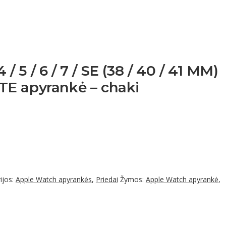
 5 / 6 / 7 / SE (38 / 40 / 41 MM)
TE apyrankė – chaki
ijos:
Apple Watch apyrankės
,
Priedai
Žymos:
Apple Watch apyrankė
,