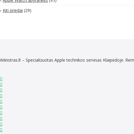
Apple Watch apyrankės
(95)
Kiti priedai
(29)
iMeistras.lt – Specializuotas Apple technikos servisas Klaipėdoje. 