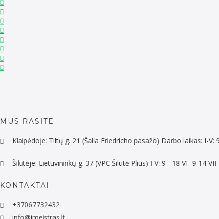
MUS RASITE
Klaipėdoje: Tiltų g. 21 (Šalia Friedricho pasažo) Darbo laikas: I-V: 
Šilutėje: Lietuvininkų g. 37 (VPC Šilutė Plius) I-V: 9 - 18 VI- 9-14 V
KONTAKTAI
+37067732432
info@imeistras.lt