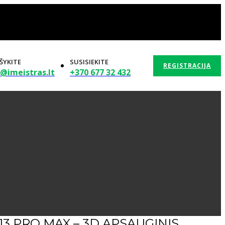
ŠYKITE
SUSISIEKITE
REGISTRACIJA
o@imeistras.lt
+370 677 32 432
kainos
El. Parduotuvė
Verslui
Apie mus
Kontaktai
13 PRO MAX – 3D APSAUGINIS