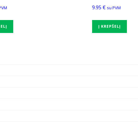
9.95
€
PVM
su PVM
ŠELĮ
Į KREPŠELĮ