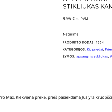
STIKLIUKAS KA
9.95
€
su PVM
Neturime
PRODUKTO KODAS:
1504
Kiti priedai
Prie
KATEGORIJOS:
,
apsauginis stikliukas
i
ŽYMOS:
,
ro Max. Kiekviena prekė, prieš pasiekdama Jus yra kruopščia