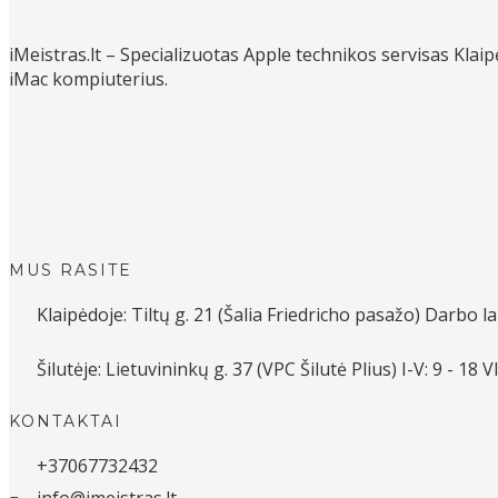
iMeistras.lt – Specializuotas Apple technikos servisas Kl
iMac kompiuterius.
MUS RASITE
Klaipėdoje: Tiltų g. 21 (Šalia Friedricho pasažo) Darbo la
Šilutėje: Lietuvininkų g. 37 (VPC Šilutė Plius) I-V: 9 - 18 
KONTAKTAI
+37067732432
info@imeistras.lt