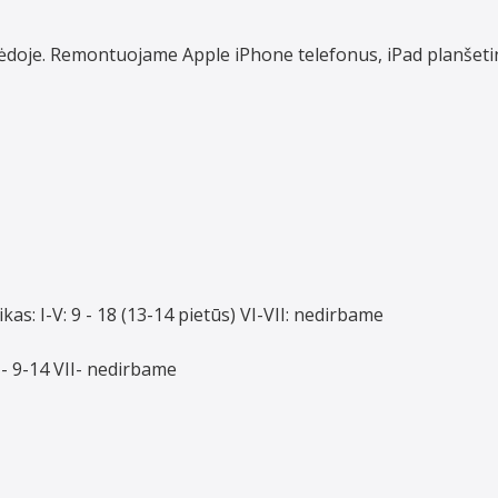
aipėdoje. Remontuojame Apple iPhone telefonus, iPad planšet
ikas: I-V: 9 - 18 (13-14 pietūs) VI-VII: nedirbame
VI- 9-14 VII- nedirbame