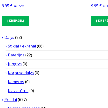
9.95
€
9.95
€
su PVM
su 
Į KREPŠELĮ
Į KREP
Dalys
(88)
Stiklai / ekranai
(66)
Baterijos
(22)
Jungtys
(0)
Korpuso dalys
(0)
Kameros
(0)
Klaviatūros
(0)
Priedai
(677)