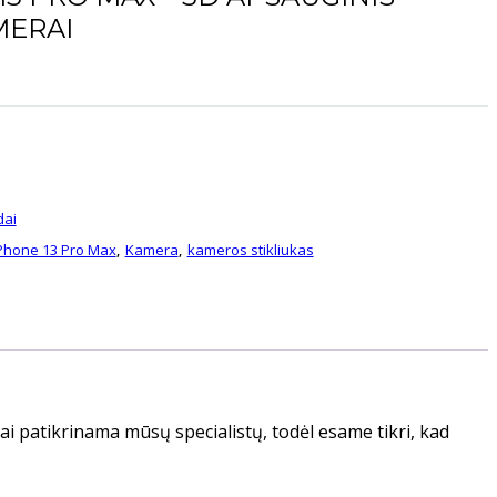
MERAI
dai
Phone 13 Pro Max
Kamera
kameros stikliukas
,
,
i patikrinama mūsų specialistų, todėl esame tikri, kad