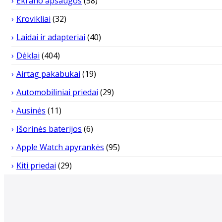
Ekrano apsaugos
(58)
Krovikliai
(32)
Laidai ir adapteriai
(40)
Dėklai
(404)
Airtag pakabukai
(19)
Automobiliniai priedai
(29)
Ausinės
(11)
Išorinės baterijos
(6)
Apple Watch apyrankės
(95)
Kiti priedai
(29)