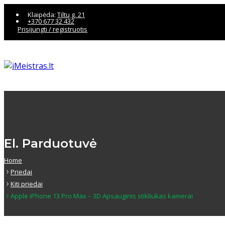
Klaipėda:
Tiltų g. 21
+370 677 32 432
Prisijungti / registruotis
El. Parduotuvė
Home
Priedai
Kiti priedai
Apple iPhone 13 Pro Max – 3D Apsauginis stikliukas kamerai