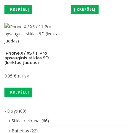
Į KREPŠELĮ
Į KREPŠELĮ
iPhone X / XS / 11 Pro
apsauginis stiklas 9D
(lenktas, juodas)
9.95
€
su PVM
Į KREPŠELĮ
Dalys
(88)
Stiklai / ekranai
(66)
Baterijos
(22)