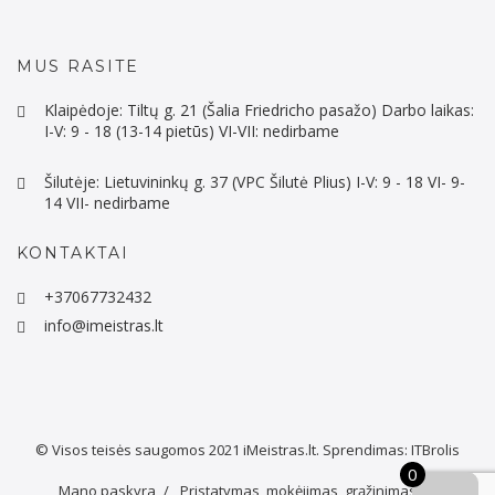
MUS RASITE
Klaipėdoje: Tiltų g. 21 (Šalia Friedricho pasažo) Darbo laikas:
I-V: 9 - 18 (13-14 pietūs) VI-VII: nedirbame
Šilutėje: Lietuvininkų g. 37 (VPC Šilutė Plius) I-V: 9 - 18 VI- 9-
14 VII- nedirbame
KONTAKTAI
+37067732432
info@imeistras.lt
© Visos teisės saugomos 2021
iMeistras.lt.
Sprendimas:
ITBrolis
0
Mano paskyra
Pristatymas, mokėjimas, grąžinimas