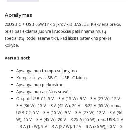
Aprašymas
2xUSB-C + USB 65W tinklo įkroviklis BASEUS. Kiekviena prekė,
prieš pasiekdama Jus yra kruopščiai patikrinama mūsų
specialistų, todėl esame tikri, kad liksite patenkinti prekės
kokybe.
Verta žinoti:
Apsauga nuo trumpo sujungimo
Komplekte yra USB-C – USB -C laidas.
Apsauga nuo perkrovimo.
Apsauga nuo aukštos srovės.
Output: USB-C1: 5 V – 3 A (15 W); 9 V – 3 A (27 W); 12 V –
3 A (36 W); 15 V – 3 A (45 W); 20 V – 3.25 A (65 W) max.,
USB-C2: 5 V – 3 A (15 W); 9 V – 3 A (27 W); 12 V – 3 A (36
W); 15 V – 3 A (45 W); 20 V – 3.25 A (65 W) max, USB: 5 V
– 3 A (15 W); 9 V – 3 A (27 W); 12 V – 3 A (36 W); 20 V – 3