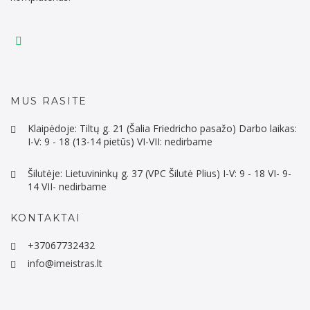
MUS RASITE
Klaipėdoje: Tiltų g. 21 (Šalia Friedricho pasažo) Darbo laikas:
I-V: 9 - 18 (13-14 pietūs) VI-VII: nedirbame
Šilutėje: Lietuvininkų g. 37 (VPC Šilutė Plius) I-V: 9 - 18 VI- 9-
14 VII- nedirbame
KONTAKTAI
+37067732432
info@imeistras.lt