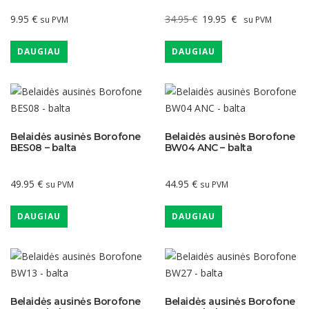
Original
Current
9.95
€
34.95
€
19.95
€
su PVM
su PVM
price
price
was:
is:
DAUGIAU
DAUGIAU
34.95 €.
19.95 €.
Belaidės ausinės Borofone
Belaidės ausinės Borofone
BES08 – balta
BW04 ANC – balta
49.95
€
44.95
€
su PVM
su PVM
DAUGIAU
DAUGIAU
Belaidės ausinės Borofone
Belaidės ausinės Borofone