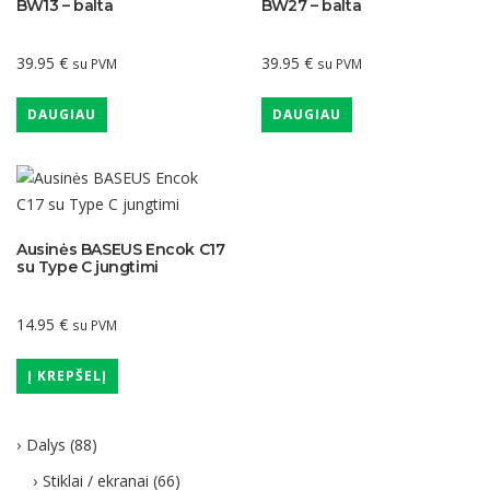
BW13 – balta
BW27 – balta
39.95
€
39.95
€
su PVM
su PVM
DAUGIAU
DAUGIAU
Ausinės BASEUS Encok C17
su Type C jungtimi
14.95
€
su PVM
Į KREPŠELĮ
Dalys
(88)
Stiklai / ekranai
(66)