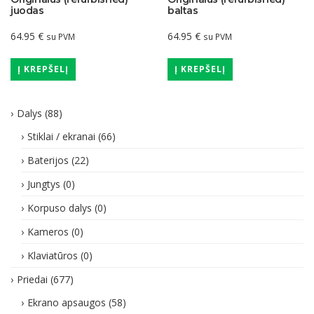
juodas
baltas
64.95
€
64.95
€
su PVM
su PVM
Į KREPŠELĮ
Į KREPŠELĮ
Dalys
(88)
Stiklai / ekranai
(66)
Baterijos
(22)
Jungtys
(0)
Korpuso dalys
(0)
Kameros
(0)
Klaviatūros
(0)
Priedai
(677)
Ekrano apsaugos
(58)