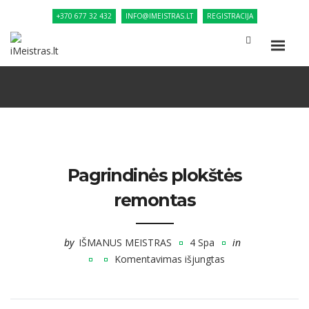
+370 677 32 432
INFO@IMEISTRAS.LT
REGISTRACIJA
Pagrindinės plokštės
remontas
by
IŠMANUS MEISTRAS
4 Spa
in
Komentavimas išjungtas
įraše
Pagrindinės
plokštės