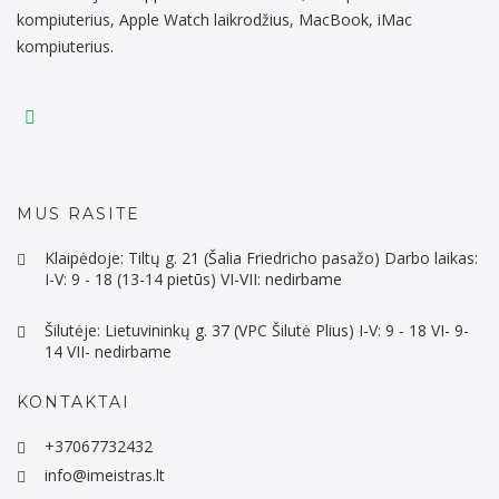
kompiuterius, Apple Watch laikrodžius, MacBook, iMac
kompiuterius.
MUS RASITE
Klaipėdoje: Tiltų g. 21 (Šalia Friedricho pasažo) Darbo laikas:
I-V: 9 - 18 (13-14 pietūs) VI-VII: nedirbame
Šilutėje: Lietuvininkų g. 37 (VPC Šilutė Plius) I-V: 9 - 18 VI- 9-
14 VII- nedirbame
KONTAKTAI
+37067732432
info@imeistras.lt