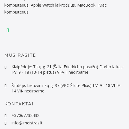
kompiuterius, Apple Watch laikrodžius, MacBook, iMac
kompiuterius.
MUS RASITE
Klaipėdoje: Tiltų g. 21 (Šalia Friedricho pasažo) Darbo laikas:
I-V: 9 - 18 (13-14 pietūs) VI-VII: nedirbame
Šilutėje: Lietuvininkų g. 37 (VPC Šilutė Plius) I-V: 9 - 18 VI- 9-
14 VII- nedirbame
KONTAKTAI
+37067732432
info@imeistras.lt