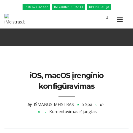
+370 677 32 432
INFO@IMEISTRAS.LT
REGISTRACIJA
iOS, macOS įrenginio
konfigūravimas
by
IŠMANUS MEISTRAS
5 Spa
in
Komentavimas išjungtas
įraše
iOS,
macOS