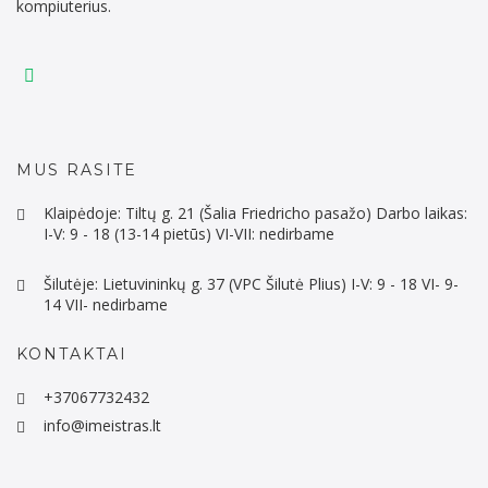
kompiuterius.
MUS RASITE
Klaipėdoje: Tiltų g. 21 (Šalia Friedricho pasažo) Darbo laikas:
I-V: 9 - 18 (13-14 pietūs) VI-VII: nedirbame
Šilutėje: Lietuvininkų g. 37 (VPC Šilutė Plius) I-V: 9 - 18 VI- 9-
14 VII- nedirbame
KONTAKTAI
+37067732432
info@imeistras.lt