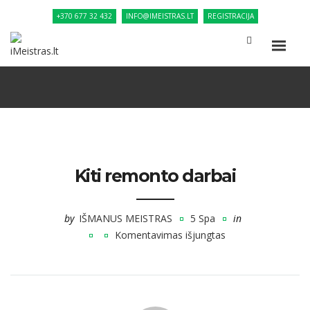
+370 677 32 432
INFO@IMEISTRAS.LT
REGISTRACIJA
Kiti remonto darbai
by
IŠMANUS MEISTRAS
5 Spa
in
Komentavimas išjungtas
įraše
Kiti
remonto
darbai