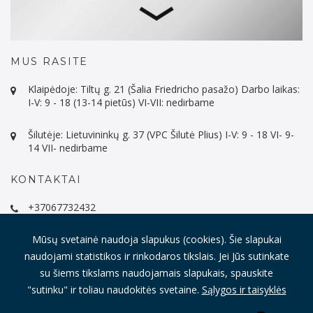
MUS RASITE
Klaipėdoje: Tiltų g. 21 (Šalia Friedricho pasažo) Darbo laikas:
I-V: 9 - 18 (13-14 pietūs) VI-VII: nedirbame
Šilutėje: Lietuvininkų g. 37 (VPC Šilutė Plius) I-V: 9 - 18 VI- 9-
14 VII- nedirbame
KONTAKTAI
+37067732432
info@imeistras.lt
Mūsų svetainė naudoja slapukus (cookies). Šie slapukai
naudojami statistikos ir rinkodaros tikslais. Jei Jūs sutinkate
su šiems tikslams naudojamais slapukais, spauskite
"sutinku" ir toliau naudokitės svetaine.
Sąlygos ir taisyklės
© Visos teisės saugomos 2021
iMeistras.lt.
Sprendimas:
ITBrolis