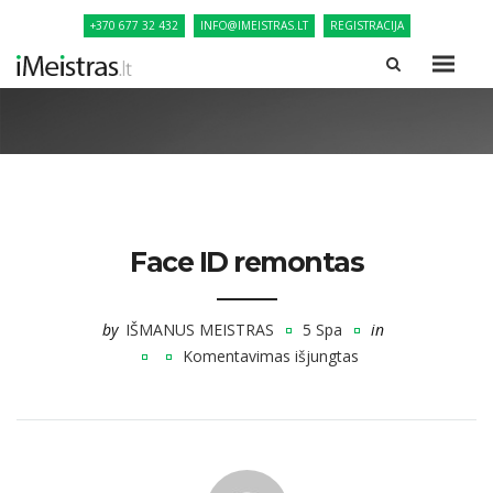
+370 677 32 432
INFO@IMEISTRAS.LT
REGISTRACIJA
Face ID remontas
by
IŠMANUS MEISTRAS
5 Spa
in
Komentavimas išjungtas
įraše
Face
ID
remontas