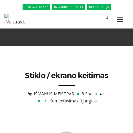
+370 677 32 432
INFO@IMEISTRAS.LT
REGISTRACIJA
Stiklo / ekrano keitimas
by
IŠMANUS MEISTRAS
5 Spa
in
Komentavimas išjungtas
įraše
Stiklo
/
ekrano