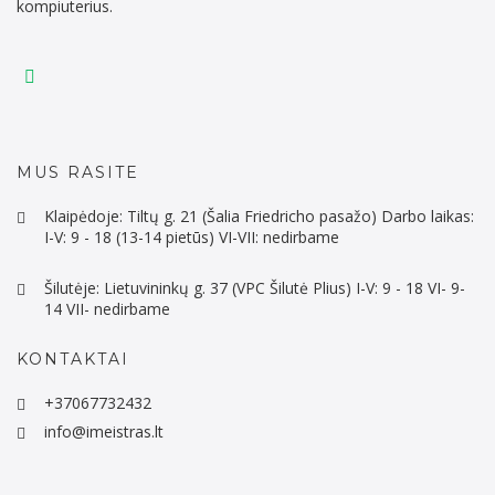
kompiuterius.
MUS RASITE
Klaipėdoje: Tiltų g. 21 (Šalia Friedricho pasažo) Darbo laikas:
I-V: 9 - 18 (13-14 pietūs) VI-VII: nedirbame
Šilutėje: Lietuvininkų g. 37 (VPC Šilutė Plius) I-V: 9 - 18 VI- 9-
14 VII- nedirbame
KONTAKTAI
+37067732432
info@imeistras.lt