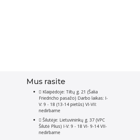
Mus rasite
Klaipėdoje: Tiltų g. 21 (Šalia
Friedricho pasažo) Darbo laikas: I-
V: 9 - 18 (13-14 pietūs) VI-VII:
nedirbame
Šilutėje: Lietuvininkų g. 37 (VPC
Šilutė Plius) I-V: 9 - 18 VI- 9-14 VII-
nedirbame