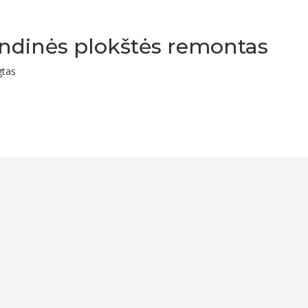
indinės plokštės remontas
įraše
gtas
Aplieto
įrenginio
pagrindinės
plokštės
remontas