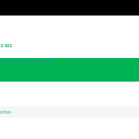
32 432
ui
Apie mus
Kontaktai
montas