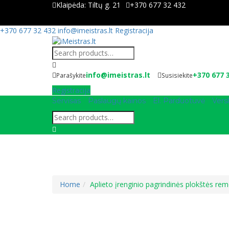
Klaipėda:
Tiltų g. 21
+370 677 32 432
+370 677 32 432
info@imeistras.lt
Registracija
info@imeistras.lt
+370 677 
Parašykite
Susisiekite
Registracija
Servisas
Paslaugų kainos
El. Parduotuvė
Versl
Home
Aplieto įrenginio pagrindinės plokštės re