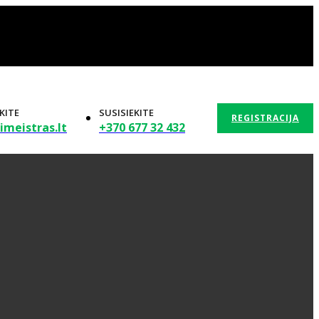
KITE
SUSISIEKITE
REGISTRACIJA
imeistras.lt
+370 677 32 432