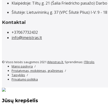
Klaipėdoje: Tiltų g. 21 (Šalia Friedricho pasažo) Darbo 
Šilutėje: Lietuvininkų g. 37 (VPC Šilutė Plius) I-V: 9 - 
Kontaktai
+37067732432
info@imeistras.lt
© Visos teisės saugomos 2021
iMeistras.lt.
Sprendimas:
ITBrolis
Mano paskyra
Pristatymas, mokėjimas, grąžinimas
Taisyklės
Privatumo politika
Jūsų krepšelis