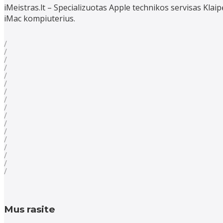
iMeistras.lt – Specializuotas Apple technikos servisas Kl
iMac kompiuterius.
Mus rasite