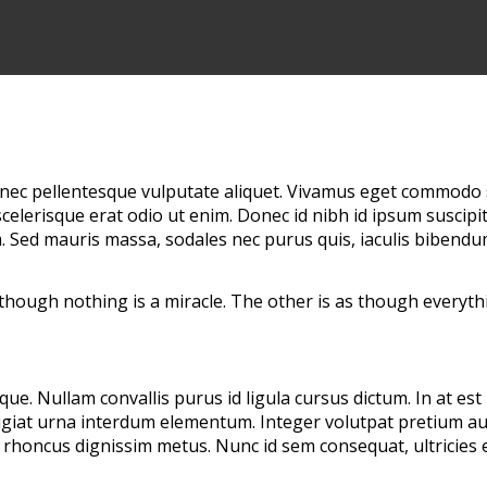
Donec pellentesque vulputate aliquet. Vivamus eget commodo
celerisque erat odio ut enim. Donec id nibh id ipsum suscipit 
. Sed mauris massa, sodales nec purus quis, iaculis bibendu
 though nothing is a miracle. The other is as though everythi
eque. Nullam convallis purus id ligula cursus dictum. In at 
ugiat urna interdum elementum. Integer volutpat pretium au
rhoncus dignissim metus. Nunc id sem consequat, ultricies e