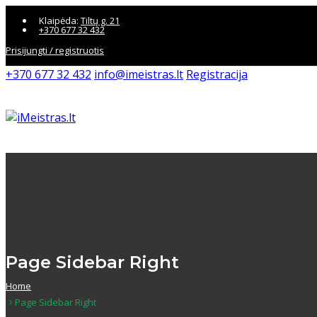
Klaipėda:
Tiltų g. 21
+370 677 32 432
Prisijungti / registruotis
+370 677 32 432
info@imeistras.lt
Registracija
SERVISAS
PASLAUGŲ KAINOS
EL. PARDUOTUVĖ
Page Sidebar Right
Home
Page Sidebar Right